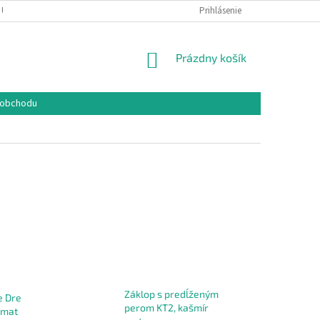
 ÚDAJOV
COOKIES
REKLAMAČNÝ PORIADOK
Prihlásenie
FORMULÁR NA O
NÁKUPNÝ
Prázdny košík
KOŠÍK
 obchodu
Záklop s predĺženým
e Dre
perom KT2, kašmír
a mat