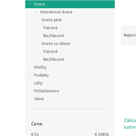
Dvere
Interiérové dvere
Dvere plné
R
Falcové
a
Najlac
Bezfalcové
d
Dvere so sklom
e
Falcové
V
n
Bezfalcové
ý
i
p
Kľučky
e
i
p
Podlahy
s
r
Lišty
p
o
Príslušenstvo
r
d
Okná
o
u
d
k
u
t
Záklo
k
o
Cena
kašm
t
v
o
€
52
€
16850