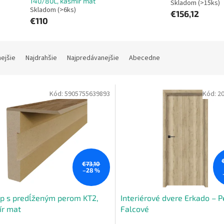
140/80L, kašmír mat
Skladom (>15ks)
Skladom (>6ks)
€156,12
€110
nejšie
Najdrahšie
Najpredávanejšie
Abecedne
Kód:
5905755639893
Kód:
2
€73,10
–28 %
p s predĺženým perom KT2,
Interiérové dvere Erkado – P
ír mat
Falcové