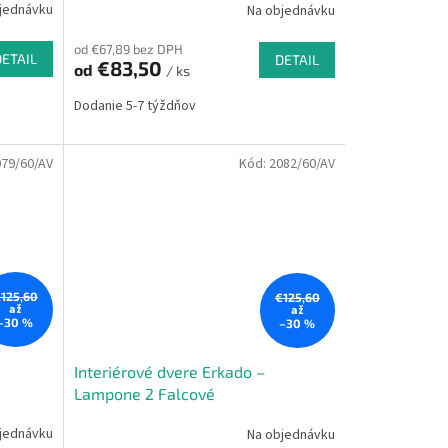
jednávku
Na objednávku
od €67,89 bez DPH
DETAIL
DETAIL
€83,50
od
/ ks
Dodanie 5-7 týždňov
079/60/AV
Kód:
2082/60/AV
125,60
€125,60
až
až
–30 %
–30 %
Interiérové dvere Erkado –
Lampone 2 Falcové
jednávku
Na objednávku