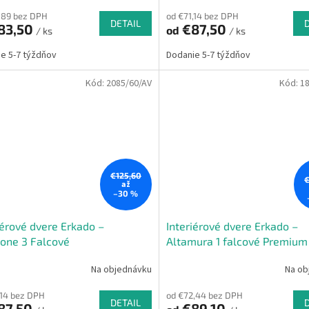
,89 bez DPH
od €71,14 bez DPH
DETAIL
83,50
€87,50
od
/ ks
/ ks
e 5-7 týždňov
Dodanie 5-7 týždňov
Kód:
2085/60/AV
Kód:
1
€125,60
€
až
–30 %
iérové dvere Erkado –
Interiérové dvere Erkado –
one 3 Falcové
Altamura 1 falcové Premium
CPL
Na objednávku
Na ob
,14 bez DPH
od €72,44 bez DPH
DETAIL
87,50
€89,10