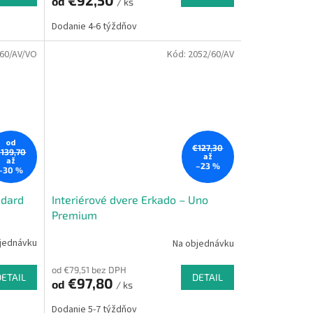
€92,50
od
/ ks
Dodanie 4-6 týždňov
60/AV/VO
Kód:
2052/60/AV
od
€127,30
139,70
až
až
–23 %
–30 %
ndard
Interiérové dvere Erkado – Uno
Premium
jednávku
Na objednávku
od €79,51 bez DPH
DETAIL
DETAIL
€97,80
od
/ ks
Dodanie 5-7 týždňov