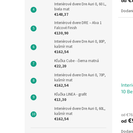
od
Interiérové dvere Dre Auri 0, 60 L,
biela mat
Dodani
€148,37
Interiérové dvere DRE – Alva 1
Falcové Finish
€130,90
Interiérové dvere Dre Auri 0, 80P,
kašmír mat
€162,54
Kľučka Cube - čierna matná
€22,20
Interiérové dvere Dre Auri 0, 70P,
kašmír mat
Inter
€162,54
10 Be
Kľučka LINEA - grafit
€13,30
Interiérové dvere Dre Auri 0, 60L,
kašmír mat
od €76
€162,54
€
od
Dodani