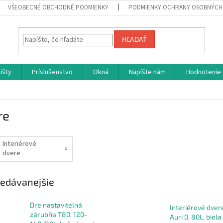
VŠEOBECNÉ OBCHODNÉ PODMIENKY
PODMIENKY OCHRANY OSOBNÝCH
HĽADAŤ
Lišty
Príslušenstvo
Okná
Napíšte nám
Hodnotenie
re
Interiérové
dvere
edávanejšie
Dre nastaviteľná
Interiérové dver
zárubňa T80, 120-
Auri 0, 80L, biel