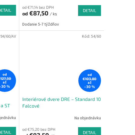
od €71,14 bez DPH
DETAIL
DETAIL
€87,50
od
/ ks
Dodanie 5-7 týždňov
894/60/AV
Kód:
54/60
od
od
127,30
€103,80
až
až
–30 %
–30 %
Interiérové dvere DRE – Standard 10
 a ST
Falcové
jednávku
Na objednávku
od €75,20 bez DPH
DETAIL
DETAIL