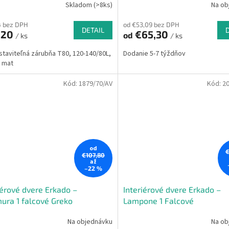
Skladom (>8ks)
Na ob
4 bez DPH
od €53,09 bez DPH
DETAIL
,20
€65,30
od
/ ks
/ ks
staviteľná zárubňa T80, 120-140/80L,
Dodanie 5-7 týždňov
r mat
Kód:
1879/70/AV
Kód:
2
od
€
€107,80
až
–22 %
iérové dvere Erkado –
Interiérové dvere Erkado –
ura 1 falcové Greko
Lampone 1 Falcové
Na objednávku
Na ob