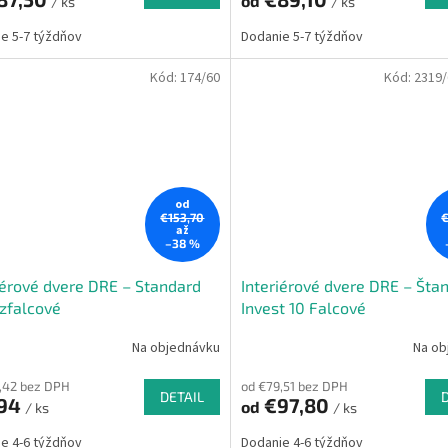
od
/ ks
/ ks
e 5-7 týždňov
Dodanie 5-7 týždňov
Kód:
174/60
Kód:
2319/
od
€153,70
€
až
–38 %
iérové dvere DRE – Standard
Interiérové dvere DRE – Šta
zfalcové
Invest 10 Falcové
Na objednávku
Na ob
,42 bez DPH
od €79,51 bez DPH
DETAIL
94
€97,80
od
/ ks
/ ks
e 4-6 týždňov
Dodanie 4-6 týždňov