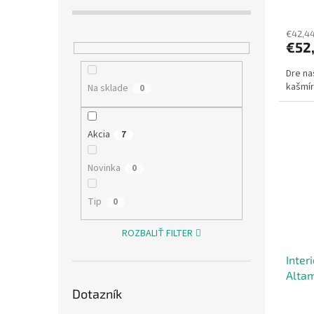
v
€42,4
€52
Dre na
kašmí
Na sklade
0
Akcia
7
Novinka
0
Tip
0
ROZBALIŤ FILTER
Inter
Altam
Dotazník