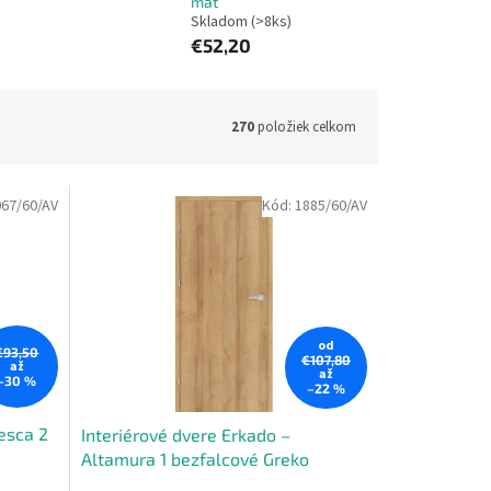
mat
Skladom (>8ks)
€52,20
270
položiek celkom
067/60/AV
Kód:
1885/60/AV
od
€93,50
€107,80
až
až
–30 %
–22 %
esca 2
Interiérové dvere Erkado –
Altamura 1 bezfalcové Greko