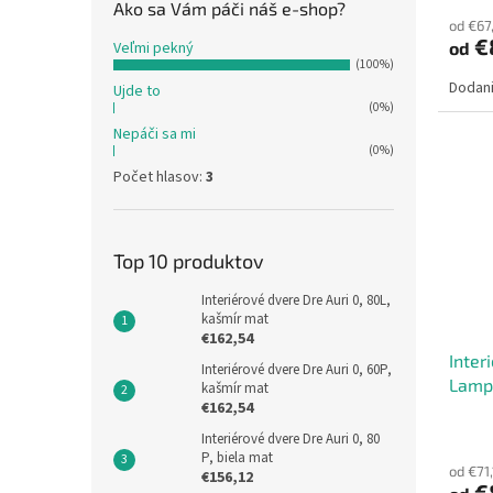
Ako sa Vám páči náš e-shop?
od €67
€
Veľmi pekný
od
(100%)
Dodani
Ujde to
(0%)
Nepáči sa mi
(0%)
Počet hlasov:
3
Top 10 produktov
Interiérové dvere Dre Auri 0, 80L,
kašmír mat
€162,54
Inter
Interiérové dvere Dre Auri 0, 60P,
Lamp
kašmír mat
€162,54
Interiérové dvere Dre Auri 0, 80
P, biela mat
od €71
€156,12
€