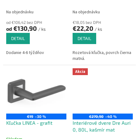
Na objednávku
Na objednávku
od €106,42 bez DPH
€18,05 bez DPH
€130,90
€22,20
od
/ ks
/ ks
DETAIL
DETAIL
Dodanie 4-6 týždňov
Rozetová kľučka, povrch čierna
matná.
Akcia
€19
–30 %
€270,90
–40 %
Kľučka LINEA - grafit
Interiérové dvere Dre Auri
0, 80L, kašmír mat