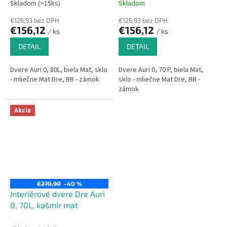
Skladom (>15ks)
Skladom
€126,93 bez DPH
€126,93 bez DPH
€156,12
€156,12
/ ks
/ ks
DETAIL
DETAIL
Dvere Auri 0, 80L, biela Mat, sklo
Dvere Auri 0, 70 P, biela Mat,
- mliečne Mat Dre, BB - zámok
sklo - mliečne Mat Dre, BB -
zámok
Akcia
€270,90
–40 %
Interiérové dvere Dre Auri
0, 70L, kašmír mat