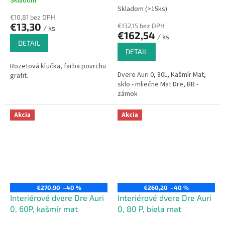
Skladom
Priemerné
Skladom (>15ks)
hodnotenie
€10,81 bez DPH
produktu
€13,30
€132,15 bez DPH
/ ks
je
€162,54
/ ks
5,0
DETAIL
z
DETAIL
5
Rozetová kľučka, farba povrchu
hviezdičiek.
Dvere Auri 0, 80L, Kašmír Mat,
grafit.
sklo - mliečne Mat Dre, BB -
zámok
Akcia
Akcia
€270,90
–40 %
€260,20
–40 %
Interiérové dvere Dre Auri
Interiérové dvere Dre Auri
0, 60P, kašmír mat
0, 80 P, biela mat