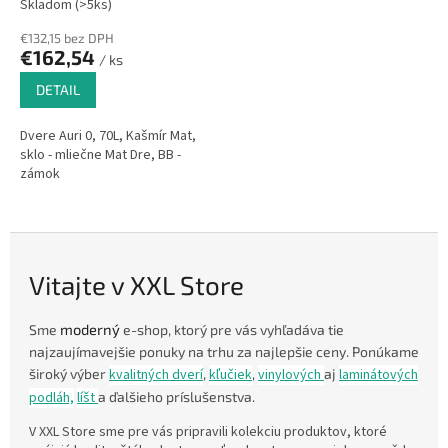
Skladom (>5ks)
€132,15 bez DPH
€162,54
/ ks
DETAIL
Dvere Auri 0, 70L, Kašmír Mat,
sklo - mliečne Mat Dre, BB -
zámok
Vitajte v XXL Store
moderný
Sme
e-shop, ktorý pre vás vyhľadáva tie
najzaujímavejšie ponuky na trhu za najlepšie ceny. Ponúkame
široký výber
kvalitných dverí
,
kľučiek
,
vinylových
aj
laminátových
podláh,
líšt
a ďalšieho príslušenstva.
V XXL Store sme pre vás pripravili kolekciu produktov, ktoré