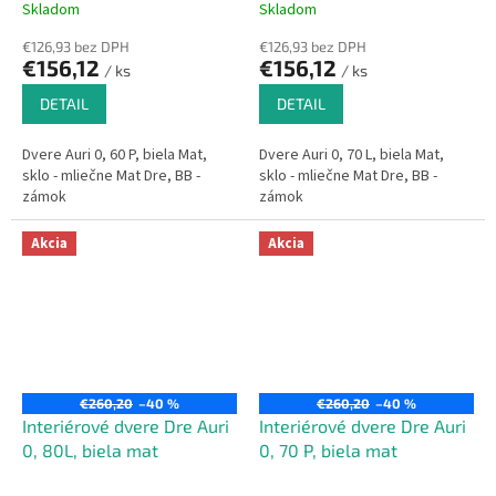
Skladom
Skladom
€126,93 bez DPH
€126,93 bez DPH
€156,12
€156,12
/ ks
/ ks
DETAIL
DETAIL
Dvere Auri 0, 60 P, biela Mat,
Dvere Auri 0, 70 L, biela Mat,
sklo - mliečne Mat Dre, BB -
sklo - mliečne Mat Dre, BB -
zámok
zámok
Akcia
Akcia
€260,20
–40 %
€260,20
–40 %
Interiérové dvere Dre Auri
Interiérové dvere Dre Auri
0, 80L, biela mat
0, 70 P, biela mat