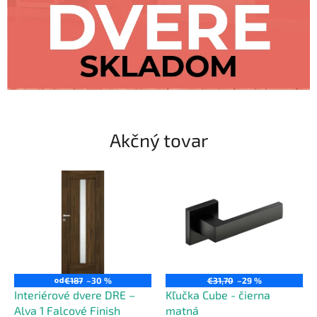
S
t
o
r
e
Akčný tovar
od
€187
–30 %
€31,70
–29 %
Interiérové dvere DRE –
Kľučka Cube - čierna
Alva 1 Falcové Finish
matná