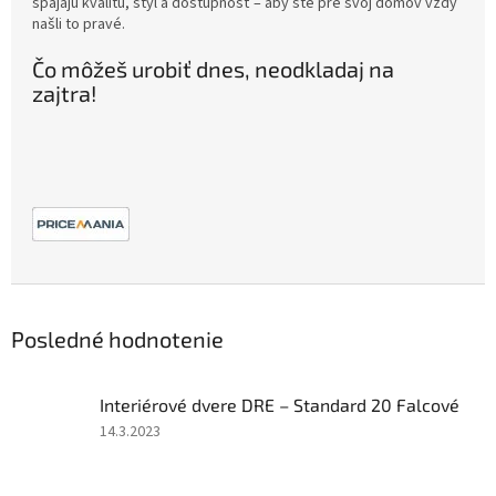
spájajú kvalitu, štýl a dostupnosť – aby ste pre svoj domov vždy
našli to pravé.
Čo môžeš urobiť dnes, neodkladaj na
zajtra!
Posledné hodnotenie
Interiérové dvere DRE – Standard 20 Falcové
Hodnotenie
14.3.2023
produktu
je
5