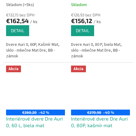
Skladom (>5ks)
Skladom
€132,15 bez DPH
€126,93 bez DPH
€162,54
€156,12
/ ks
/ ks
DETAIL
DETAIL
Dvere Auri 0, 60P, Kašmír Mat,
Dvere Auri 0, 80 P, biela Mat,
sklo - mliečne Mat Dre, BB -
sklo - mliečne Mat Dre, BB -
zámok
zámok
Akcia
Akcia
€260,20
–42 %
€270,90
–40 %
Interiérové dvere Dre Auri
Interiérové dvere Dre Auri
0, 60 L, biela mat
0, 80P, kašmír mat