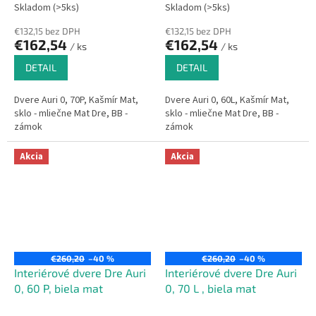
Skladom (>5ks)
Skladom (>5ks)
€132,15 bez DPH
€132,15 bez DPH
€162,54
€162,54
/ ks
/ ks
DETAIL
DETAIL
Dvere Auri 0, 70P, Kašmír Mat,
Dvere Auri 0, 60L, Kašmír Mat,
sklo - mliečne Mat Dre, BB -
sklo - mliečne Mat Dre, BB -
zámok
zámok
Akcia
Akcia
€260,20
–40 %
€260,20
–40 %
Interiérové dvere Dre Auri
Interiérové dvere Dre Auri
0, 60 P, biela mat
0, 70 L , biela mat