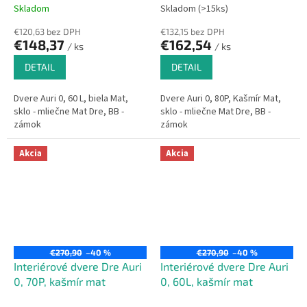
Skladom
Skladom (>15ks)
€120,63 bez DPH
€132,15 bez DPH
€148,37
€162,54
/ ks
/ ks
DETAIL
DETAIL
Dvere Auri 0, 60 L, biela Mat,
Dvere Auri 0, 80P, Kašmír Mat,
sklo - mliečne Mat Dre, BB -
sklo - mliečne Mat Dre, BB -
zámok
zámok
Akcia
Akcia
€270,90
–40 %
€270,90
–40 %
Interiérové dvere Dre Auri
Interiérové dvere Dre Auri
0, 70P, kašmír mat
0, 60L, kašmír mat