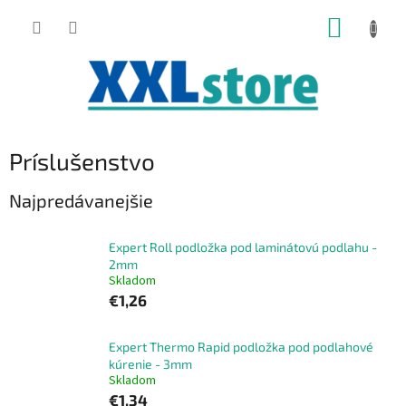
Prejsť
NÁKUP
na
obsah
KOŠÍK
Príslušenstvo
Najpredávanejšie
Expert Roll podložka pod laminátovú podlahu -
2mm
Skladom
€1,26
Expert Thermo Rapid podložka pod podlahové
kúrenie - 3mm
Skladom
€1,34