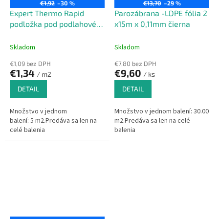
€1,92
–30 %
€13,70
–29 %
Expert Thermo Rapid
Parozábrana -LDPE fólia 2
podložka pod podlahové
x15m x 0,11mm čierna
kúrenie - 3mm
Skladom
Skladom
€1,09 bez DPH
€7,80 bez DPH
€1,34
€9,60
/ m2
/ ks
DETAIL
DETAIL
Množstvo v jednom
Množstvo v jednom balení: 30.00
balení: 5 m2.Predáva sa len na
m2.Predáva sa len na celé
celé balenia
balenia