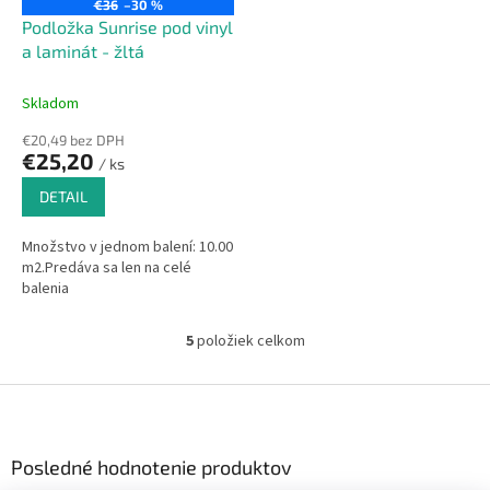
€36
–30 %
Podložka Sunrise pod vinyl
a laminát - žltá
Skladom
€20,49 bez DPH
€25,20
/ ks
DETAIL
Množstvo v jednom balení: 10.00
m2.Predáva sa len na celé
balenia
5
položiek celkom
O
v
l
Z
á
á
d
p
a
ä
Posledné hodnotenie produktov
c