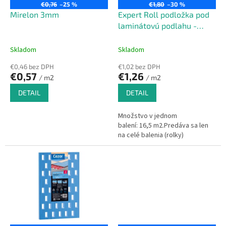
o
€0,76
–25 %
€1,80
–30 %
o
d
Mirelon 3mm
Expert Roll podložka pod
v
u
laminátovú podlahu -
k
2mm
t
Skladom
Skladom
o
€0,46 bez DPH
€1,02 bez DPH
v
€0,57
€1,26
/ m2
/ m2
DETAIL
DETAIL
Množstvo v jednom
balení: 16,5 m2.Predáva sa len
na celé balenia (rolky)