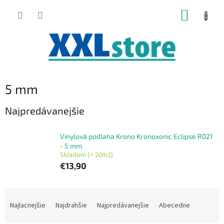
Prejsť
NÁKUP
na
obsah
KOŠÍK
5 mm
Najpredávanejšie
Vinylová podlaha Krono Kronoxonic Eclipse R021
- 5 mm
Skladom (< 20m2)
€13,90
R
a
Najlacnejšie
Najdrahšie
Najpredávanejšie
Abecedne
d