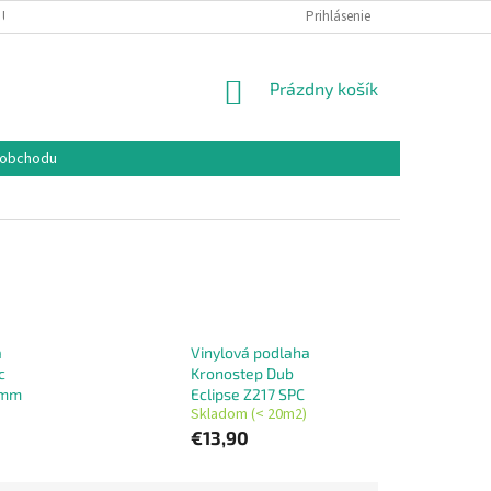
 ÚDAJOV
COOKIES
REKLAMAČNÝ PORIADOK
Prihlásenie
FORMULÁR NA O
NÁKUPNÝ
Prázdny košík
KOŠÍK
 obchodu
a
Vinylová podlaha
c
Kronostep Dub
 mm
Eclipse Z217 SPC
Skladom (< 20m2)
€13,90