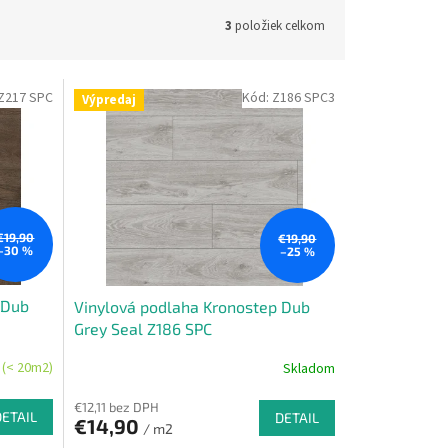
3
položiek celkom
Z217 SPC
Kód:
Z186 SPC3
Výpredaj
€19,90
€19,90
–30 %
–25 %
 Dub
Vinylová podlaha Kronostep Dub
Grey Seal Z186 SPC
(< 20m2)
Skladom
€12,11 bez DPH
DETAIL
DETAIL
€14,90
/ m2