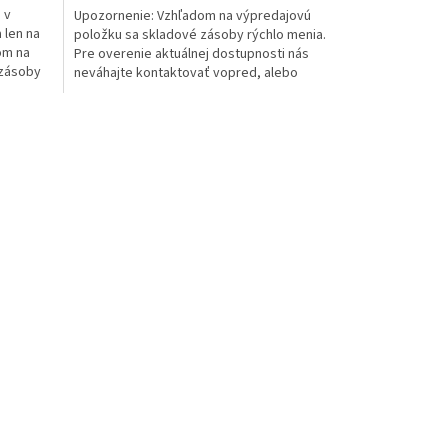
 v
Upozornenie: Vzhľadom na výpredajovú
 len na
položku sa skladové zásoby rýchlo menia.
om na
Pre overenie aktuálnej dostupnosti nás
 zásoby
neváhajte kontaktovať vopred, alebo
počkajte na...