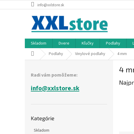
Prejsť
info@xxlstore.sk
na
obsah
Skladom
Dvere
Kľučky
Podlahy
Domov
Podlahy
Vinylové podlahy
4 mm
B
4 
o
Radi vám pomôžeme:
č
Najpr
n
info@xxlstore.sk
ý
p
a
n
Preskočiť
e
Kategórie
kategórie
l
Skladom