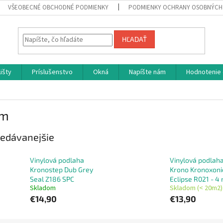
VŠEOBECNÉ OBCHODNÉ PODMIENKY
PODMIENKY OCHRANY OSOBNÝCH
HĽADAŤ
Lišty
Príslušenstvo
Okná
Napíšte nám
Hodnotenie
mm
edávanejšie
Vinylová podlaha
Vinylová podlah
Kronostep Dub Grey
Krono Kronoxoni
Seal Z186 SPC
Eclipse R021 - 4
Skladom
Skladom (< 20m2)
€14,90
€13,90