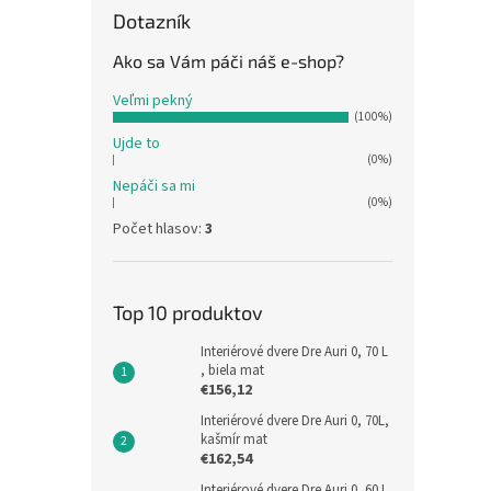
Dotazník
Ako sa Vám páči náš e-shop?
Veľmi pekný
(100%)
Ujde to
(0%)
Nepáči sa mi
(0%)
Počet hlasov:
3
Top 10 produktov
Interiérové dvere Dre Auri 0, 70 L
, biela mat
€156,12
Interiérové dvere Dre Auri 0, 70L,
kašmír mat
€162,54
Interiérové dvere Dre Auri 0, 60 L,