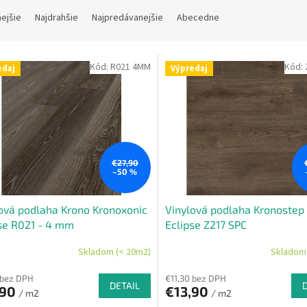
nejšie
Najdrahšie
Najpredávanejšie
Abecedne
Kód:
R021 4MM
Kód:
edaj
Výpredaj
€27,90
–50 %
ová podlaha Krono Kronoxonic
Vinylová podlaha Kronostep
se R021 - 4 mm
Eclipse Z217 SPC
Skladom (< 20m2)
Skladom 
 bez DPH
€11,30 bez DPH
DETAIL
,90
€13,90
/ m2
/ m2