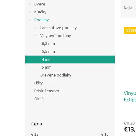
R
Dvere
a
Najlac
Kľučky
d
Podlahy
e
V
n
Laminátové podlahy
Výpr
ý
i
Vinylové podlahy
p
e
6,5 mm
i
p
5,5 mm
s
r
4 mm
p
o
r
d
5 mm
o
u
Drevené podlahy
d
k
Lišty
u
t
Príslušenstvo
Vinyl
k
o
Okná
Eclip
t
v
o
v
Cena
€11,30
€13
€
13
€
15