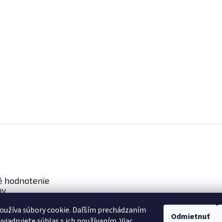
é hodnotenie
ov
oužíva súbory cookie. Daľším prechádzaním
Interiérové dvere DRE – Standard 20 Falcové
Odmietnuť
yjadrujete súhlas s ich používaním. Viac