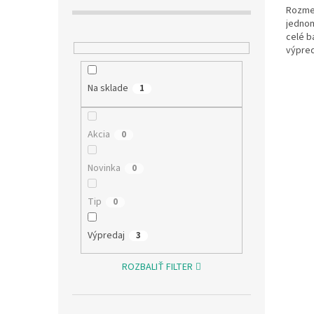
Rozmer
jednom
celé b
výpred
rýchlo 
Na sklade
1
Akcia
0
Novinka
0
Tip
0
Výpredaj
3
ROZBALIŤ FILTER