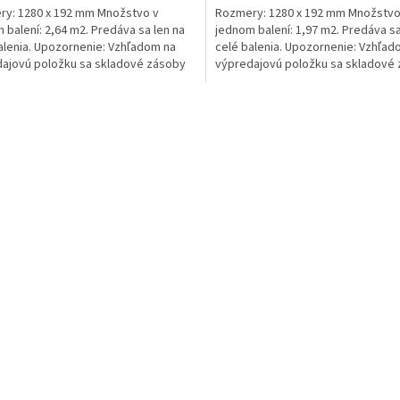
y: 1280 x 192 mm Množstvo v
Rozmery: 1280 x 192 mm Množstvo
 balení: 2,64 m2. Predáva sa len na
jednom balení: 1,97 m2. Predáva sa
alenia. Upozornenie: Vzhľadom na
celé balenia. Upozornenie: Vzhľad
ajovú položku sa skladové zásoby
výpredajovú položku sa skladové
menia....
rýchlo...
O
v
l
á
d
a
c
i
e
p
r
v
k
y
v
ý
p
i