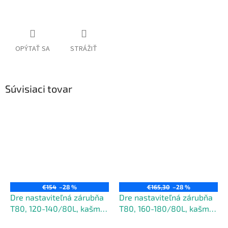
Jednotková
cena:
OPÝTAŤ SA
STRÁŽIŤ
Súvisiaci tovar
€154
–28 %
€165,30
–28 %
Dre nastaviteľná zárubňa
Dre nastaviteľná zárubňa
T80, 120-140/80L, kašmír
T80, 160-180/80L, kašmír
mat
mat