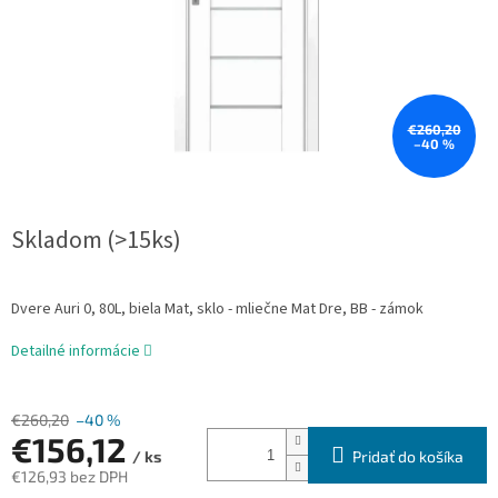
€260,20
–40 %
Skladom (>15ks)
Dvere Auri 0, 80L, biela Mat, sklo - mliečne Mat Dre, BB - zámok
Detailné informácie
€260,20
–40 %
€156,12
Pridať do košíka
/ ks
€126,93 bez DPH