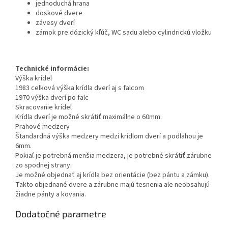
jednoduchá hrana
doskové dvere
závesy
dverí
zámok
pre
dózický
kľúč
, WC
sadu alebo
cylindrickú vložku
Technické informácie:
Výška krídel
1983 celková výška krídla dverí aj s falcom
1970 výška dverí po falc
Skracovanie krídel
Krídla dverí je možné skrátiť maximálne o 60mm.
Prahové medzery
Štandardná výška medzery medzi krídlom dverí a podlahou je
6mm.
Pokiaľ je potrebná menšia medzera, je potrebné skrátiť zárubne
zo spodnej strany.
Je možné objednať aj krídla bez orientácie (bez pántu a zámku).
Takto objednané dvere a zárubne majú tesnenia ale neobsahujú
žiadne pánty a kovania.
Dodatočné parametre