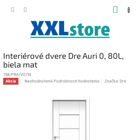
Prejsť
NÁKUP
na
obsah
KOŠÍK
Interiérové dvere Dre Auri 0, 80L,
biela mat
768/PRA/VO/91
Priemerné
Neohodnotené
Podrobnosti hodnotenia
Značka:
Dre
Akcia
hodnotenie
produktu
je
0,0
z
5
hviezdičiek.