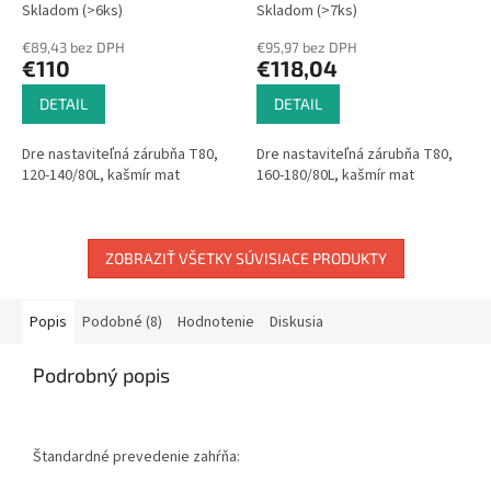
Skladom (>6ks)
Skladom (>7ks)
€89,43 bez DPH
€95,97 bez DPH
€110
€118,04
DETAIL
DETAIL
Dre nastaviteľná zárubňa T80,
Dre nastaviteľná zárubňa T80,
120-140/80L, kašmír mat
160-180/80L, kašmír mat
ZOBRAZIŤ VŠETKY SÚVISIACE PRODUKTY
Popis
Podobné (8)
Hodnotenie
Diskusia
Podrobný popis
Štandardné prevedenie zahŕňa: