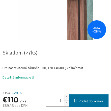
€154
–28 %
Skladom (>7ks)
Dre nastaviteľná zárubňa T80, 120-140/80P, kašmír mat
Detailné informácie
€154
–28 %
€110
Pridať do košíka
/ ks
€89,43 bez DPH