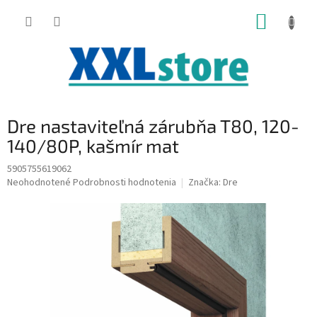
Prejsť
NÁKUP
na
obsah
KOŠÍK
Dre nastaviteľná zárubňa T80, 120-
140/80P, kašmír mat
5905755619062
Priemerné
Neohodnotené
Podrobnosti hodnotenia
Značka:
Dre
hodnotenie
produktu
je
0,0
z
5
hviezdičiek.