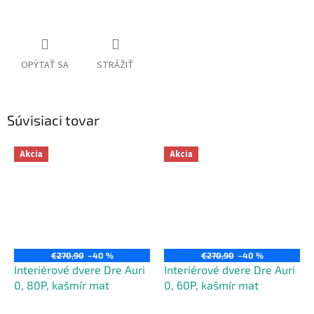
Jednotková
cena:
OPÝTAŤ SA
STRÁŽIŤ
Súvisiaci tovar
Akcia
Akcia
€270,90
–40 %
€270,90
–40 %
Interiérové dvere Dre Auri
Interiérové dvere Dre Auri
0, 80P, kašmír mat
0, 60P, kašmír mat