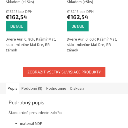
Skladom (>15ks)
Skladom (>5ks)
€132,15 bez DPH
€132,15 bez DPH
€162,54
€162,54
DETAIL
DETAIL
Dvere Auri 0, 80P, Kašmír Mat,
Dvere Auri 0, 60P, Kašmír Mat,
sklo - mliečne Mat Dre, BB -
sklo - mliečne Mat Dre, BB -
zámok
zámok
ZOBRAZIŤ VŠETKY SÚVISIACE PRODUKTY
Popis
Podobné (8)
Hodnotenie
Diskusia
Podrobný popis
Štandardné prevedenie zahŕňa:
materiál MDF