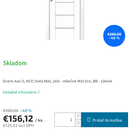
€260,20
–40 %
Skladom
Dvere Auri 0, 60 P, biela Mat, sklo - mliečne Mat Dre, BB - zámok
Detailné informácie
€260,20
–40 %
€156,12
Pridať do košíka
/ ks
€126,93 bez DPH