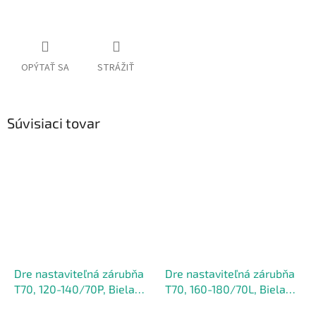
Jednotková
cena:
OPÝTAŤ SA
STRÁŽIŤ
Súvisiaci tovar
Dre nastaviteľná zárubňa
Dre nastaviteľná zárubňa
T70, 120-140/70P, Biela
T70, 160-180/70L, Biela
mat
mat