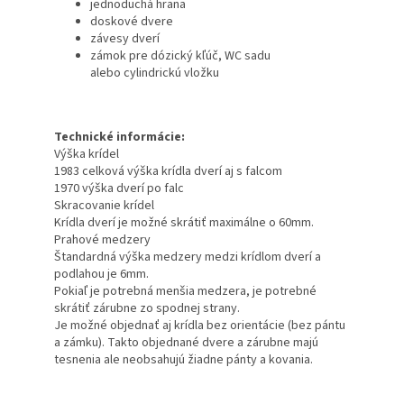
jednoduchá hrana
doskové dvere
závesy
dverí
zámok
pre
dózický
kľúč
, WC
sadu
alebo
cylindrickú vložku
Technické informácie:
Výška krídel
1983 celková výška krídla dverí aj s falcom
1970 výška dverí po falc
Skracovanie krídel
Krídla dverí je možné skrátiť maximálne o 60mm.
Prahové medzery
Štandardná výška medzery medzi krídlom dverí a
podlahou je 6mm.
Pokiaľ je potrebná menšia medzera, je potrebné
skrátiť zárubne zo spodnej strany.
Je možné objednať aj krídla bez orientácie (bez pántu
a zámku). Takto objednané dvere a zárubne majú
tesnenia ale neobsahujú žiadne pánty a kovania.