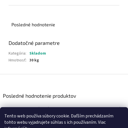
Posledné hodnotenie
Dodatočné parametre
Kategória
:
Skladom
Hmotnosť
:
30 kg
Z
á
p
ä
Posledné hodnotenie produktov
t
i
Interiérové dvere DRE – Standard 20 Falcové
e
|
Tento web používa súbory cookie. Daľším prechádzaním
Hodnotenie produktu je 5 z 5 hviezdičiek.
tohto webu vyjadrujete súhlas s ich používaním. Viac