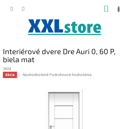
Prejsť
NÁKUP
na
obsah
KOŠÍK
Interiérové dvere Dre Auri 0, 60 P,
biela mat
2634
Priemerné
Neohodnotené
Podrobnosti hodnotenia
Akcia
hodnotenie
produktu
je
0,0
z
5
hviezdičiek.