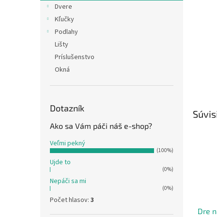
Dvere
Kľučky
Podlahy
Lišty
Príslušenstvo
Okná
Dotazník
Súvis
Ako sa Vám páči náš e-shop?
Veľmi pekný
(100%)
Ujde to
(0%)
Nepáči sa mi
(0%)
Počet hlasov:
3
Dre n