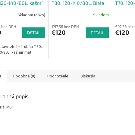
120-140/80L, kašmír
T80, 120-140/80L, Biela
T70, 120
mat
mat
Skladom (>6ks)
Skladom
3 bez DPH
€97,56 bez DPH
€97,56 bez
0
€120
€120
DETAIL
DETAIL
staviteľná zárubňa T80,
0/80L, kašmír mat
s
Podobné (8)
Hodnotenie
Diskusia
robný popis
riál MDF