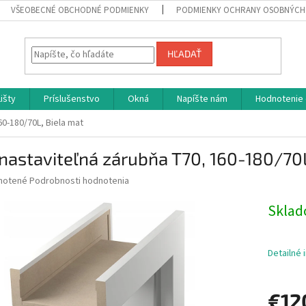
VŠEOBECNÉ OBCHODNÉ PODMIENKY
PODMIENKY OCHRANY OSOBNÝCH
HĽADAŤ
Lišty
Príslušenstvo
Okná
Napíšte nám
Hodnotenie
60-180/70L, Biela mat
nastaviteľná zárubňa T70, 160-180/70L
né
notené
Podrobnosti hodnotenia
nie
u
Skla
Detailné 
iek.
€12