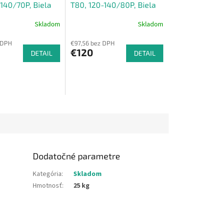
-140/70P, Biela
T80, 120-140/80P, Biela
mat
Skladom
Skladom
 DPH
€97,56 bez DPH
€120
DETAIL
DETAIL
Dodatočné parametre
Kategória
:
Skladom
Hmotnosť
:
25 kg