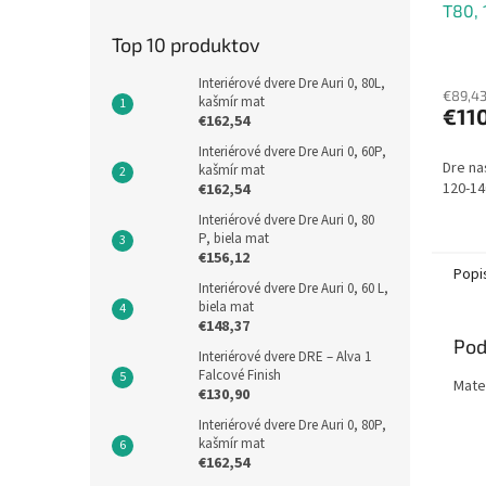
T80, 
mat
Top 10 produktov
Interiérové dvere Dre Auri 0, 80L,
€89,4
kašmír mat
€11
€162,54
Interiérové dvere Dre Auri 0, 60P,
Dre na
kašmír mat
120-14
€162,54
Interiérové dvere Dre Auri 0, 80
P, biela mat
€156,12
Popi
Interiérové dvere Dre Auri 0, 60 L,
biela mat
€148,37
Pod
Interiérové dvere DRE – Alva 1
Falcové Finish
Mate
€130,90
Interiérové dvere Dre Auri 0, 80P,
kašmír mat
€162,54