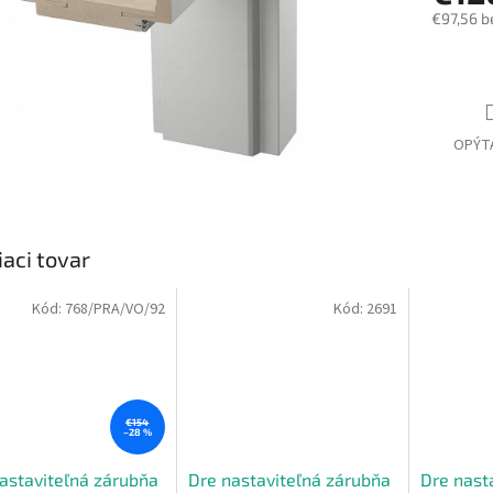
€97,56 b
Jednotk
cena:
OPÝT
iaci tovar
Kód:
768/PRA/VO/92
Kód:
2691
€154
–28 %
astaviteľná zárubňa
Dre nastaviteľná zárubňa
Dre nast