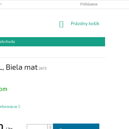
 ÚDAJOV
COOKIES
REKLAMAČNÝ PORIADOK
Prihlásenie
FORMULÁR NA O
NÁKUPNÝ
Prázdny košík
KOŠÍK
 obchodu
, Biela mat
2673
dom
informácie
0
/ ks