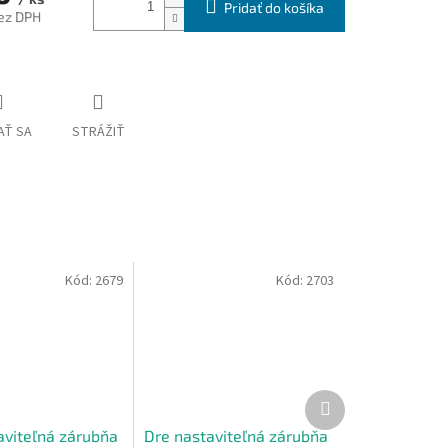
Pridať do košíka
ez DPH
ová
AŤ SA
STRÁŽIŤ
Kód:
2679
Kód:
2703
Ďalší
produkt
aviteľná zárubňa
Dre nastaviteľná zárubňa