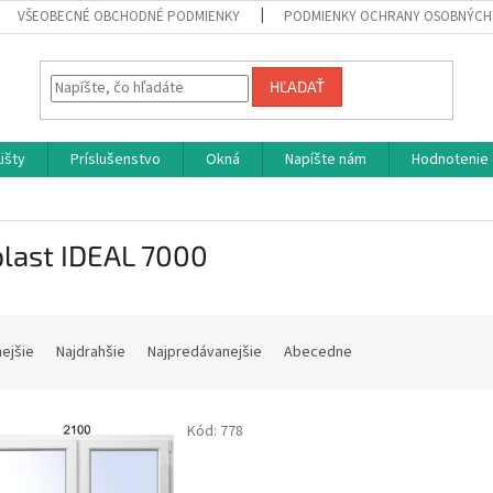
VŠEOBECNÉ OBCHODNÉ PODMIENKY
PODMIENKY OCHRANY OSOBNÝCH
HĽADAŤ
Lišty
Príslušenstvo
Okná
Napíšte nám
Hodnotenie
plast IDEAL 7000
nejšie
Najdrahšie
Najpredávanejšie
Abecedne
Kód:
778