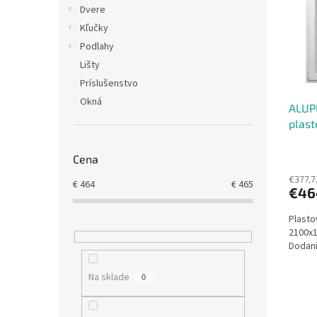
i
p
Dvere
s
r
Kľučky
p
o
r
Podlahy
d
o
u
Lišty
d
k
Príslušenstvo
u
t
Okná
ALUPL
k
o
plast
t
v
o
v
Cena
€377,7
€
464
€
465
€46
Plasto
2100x1
Dodani
Na sklade
0