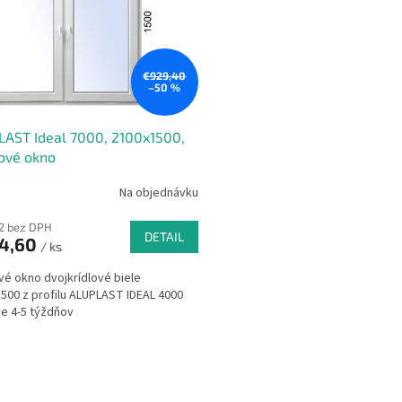
€929,40
–50 %
AST Ideal 7000, 2100x1500,
ové okno
Na objednávku
2 bez DPH
DETAIL
4,60
/ ks
vé okno dvojkrídlové biele
500 z profilu ALUPLAST IDEAL 4000
e 4-5 týždňov
O
v
l