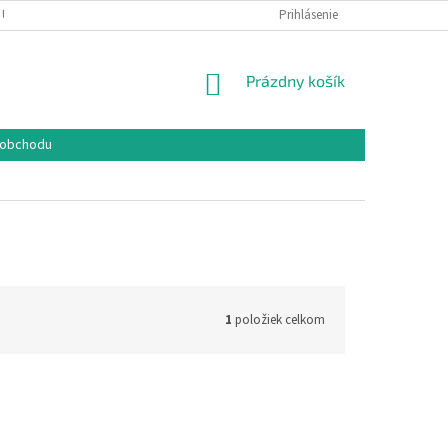
 ÚDAJOV
COOKIES
REKLAMAČNÝ PORIADOK
Prihlásenie
FORMULÁR NA O
NÁKUPNÝ
Prázdny košík
KOŠÍK
 obchodu
1
položiek celkom