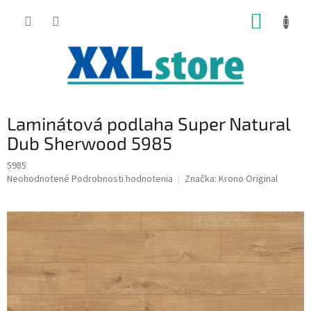
Prejsť
NÁKUP
na
obsah
KOŠÍK
Laminátová podlaha Super Natural
Dub Sherwood 5985
5985
Priemerné
Neohodnotené
Podrobnosti hodnotenia
Značka:
Krono Original
hodnotenie
produktu
je
0,0
z
5
hviezdičiek.