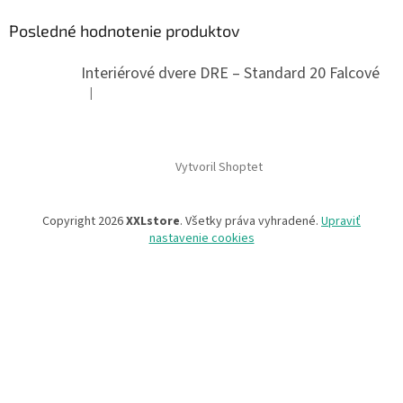
p
ä
Posledné hodnotenie produktov
t
i
Interiérové dvere DRE – Standard 20 Falcové
e
|
Hodnotenie produktu je 5 z 5 hviezdičiek.
Vytvoril Shoptet
Copyright 2026
XXLstore
. Všetky práva vyhradené.
Upraviť
nastavenie cookies