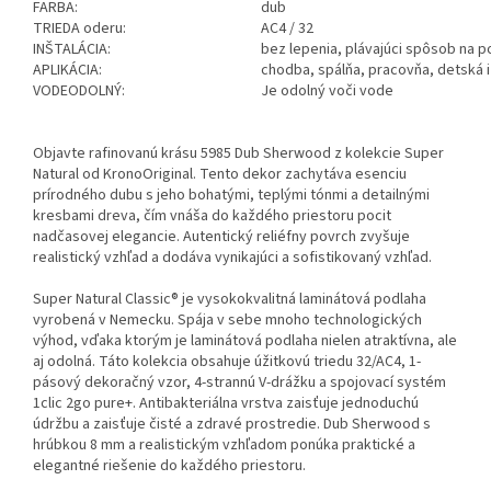
FARBA:
dub
TRIEDA oderu:
AC4 / 32
INŠTALÁCIA:
bez lepenia, plávajúci spôsob na 
APLIKÁCIA:
chodba, spálňa, pracovňa, detská 
VODEODOLNÝ:
Je odolný voči vode
Objavte rafinovanú krásu 5985 Dub Sherwood z kolekcie Super
Natural od KronoOriginal. Tento dekor zachytáva esenciu
prírodného dubu s jeho bohatými, teplými tónmi a detailnými
kresbami dreva, čím vnáša do každého priestoru pocit
nadčasovej elegancie. Autentický reliéfny povrch zvyšuje
realistický vzhľad a dodáva vynikajúci a sofistikovaný vzhľad.
Super Natural Classic® je vysokokvalitná laminátová podlaha
vyrobená v Nemecku. Spája v sebe mnoho technologických
výhod, vďaka ktorým je laminátová podlaha nielen atraktívna, ale
aj odolná. Táto kolekcia obsahuje úžitkovú triedu 32/AC4, 1-
pásový dekoračný vzor, ​​4-strannú V-drážku a spojovací systém
1clic 2go pure+. Antibakteriálna vrstva zaisťuje jednoduchú
údržbu a zaisťuje čisté a zdravé prostredie. Dub Sherwood s
hrúbkou 8 mm a realistickým vzhľadom ponúka praktické a
elegantné riešenie do každého priestoru.