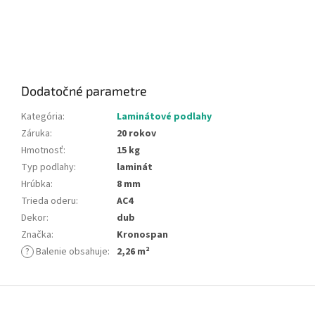
Dodatočné parametre
Kategória
:
Laminátové podlahy
Záruka
:
20 rokov
Hmotnosť
:
15 kg
Typ podlahy
:
laminát
Hrúbka
:
8 mm
Trieda oderu
:
AC4
Dekor
:
dub
Značka
:
Kronospan
?
Balenie obsahuje
:
2,26 m²
Z
á