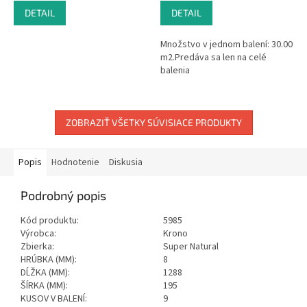
DETAIL
DETAIL
Množstvo v jednom balení: 30.00
m2.Predáva sa len na celé
balenia
ZOBRAZIŤ VŠETKY SÚVISIACE PRODUKTY
Popis
Hodnotenie
Diskusia
Podrobný popis
Kód produktu:
5985
Výrobca:
Krono
Zbierka:
Super Natural
HRÚBKA (MM):
8
DĹŽKA (MM):
1288
ŠÍRKA (MM):
195
KUSOV V BALENÍ:
9