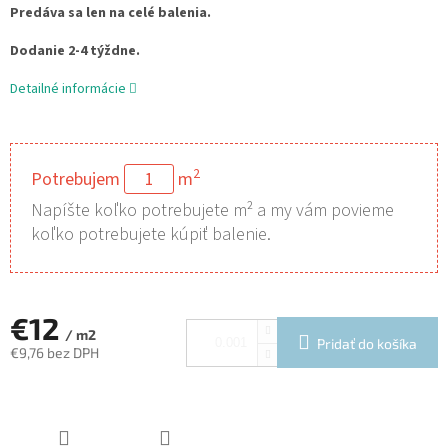
Predáva sa len na celé balenia.
Dodanie 2-4 týždne.
Detailné informácie
2
Potrebujem
m
Napíšte koľko potrebujete m² a my vám povieme
koľko potrebujete kúpiť balenie.
€12
/ m2
Pridať do košíka
€9,76 bez DPH
Jednotková
cena: