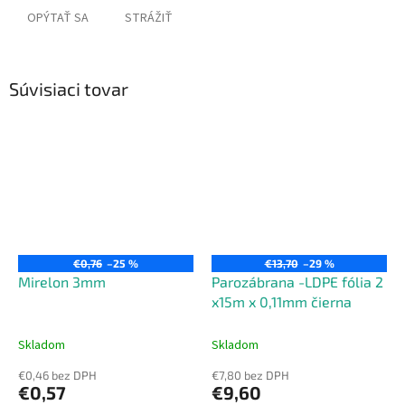
OPÝTAŤ SA
STRÁŽIŤ
Súvisiaci tovar
€0,76
–25 %
€13,70
–29 %
Mirelon 3mm
Parozábrana -LDPE fólia 2
x15m x 0,11mm čierna
Skladom
Skladom
€0,46 bez DPH
€7,80 bez DPH
€0,57
€9,60