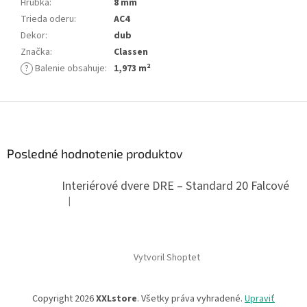
Hrúbka
:
8 mm
Trieda oderu
:
AC4
Dekor
:
dub
Značka
:
Classen
?
Balenie obsahuje
:
1,973 m²
Z
á
p
ä
Posledné hodnotenie produktov
t
i
Interiérové dvere DRE – Standard 20 Falcové
e
|
Hodnotenie produktu je 5 z 5 hviezdičiek.
Vytvoril Shoptet
Copyright 2026
XXLstore
. Všetky práva vyhradené.
Upraviť