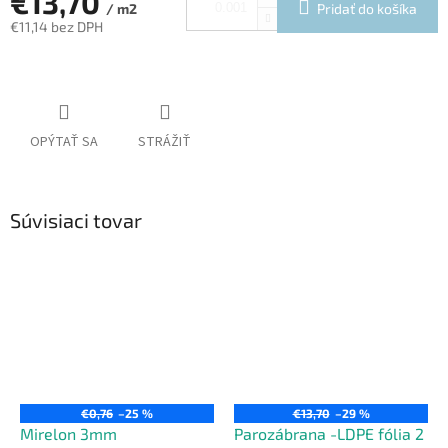
€13,70
Pridať do košíka
/ m2
€11,14 bez DPH
Jednotková
cena:
OPÝTAŤ SA
STRÁŽIŤ
Súvisiaci tovar
€0,76
–25 %
€13,70
–29 %
Mirelon 3mm
Parozábrana -LDPE fólia 2