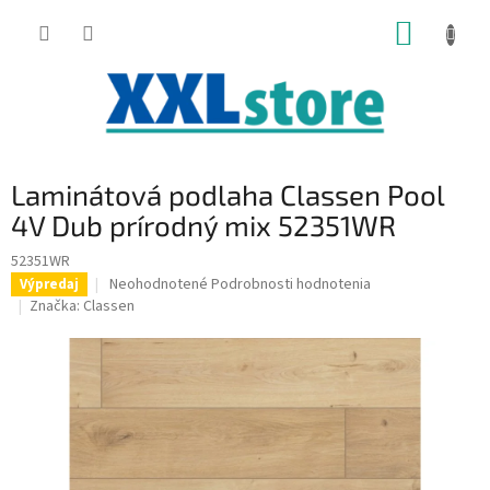
Prejsť
NÁKUP
na
obsah
KOŠÍK
Laminátová podlaha Classen Pool
4V Dub prírodný mix 52351WR
52351WR
Priemerné
Neohodnotené
Podrobnosti hodnotenia
Výpredaj
hodnotenie
Značka:
Classen
produktu
je
0,0
z
5
hviezdičiek.