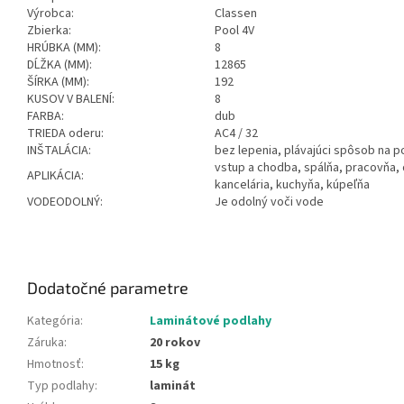
Výrobca:
Classen
Zbierka:
Pool 4V
HRÚBKA (MM):
8
DĹŽKA (MM):
12865
ŠÍRKA (MM):
192
KUSOV V BALENÍ:
8
FARBA:
dub
TRIEDA oderu:
AC4 / 32
INŠTALÁCIA:
bez lepenia, plávajúci spôsob na 
vstup a chodba, spálňa, pracovňa,
APLIKÁCIA:
kancelária, kuchyňa, kúpeľňa
VODEODOLNÝ:
Je odolný voči vode
Dodatočné parametre
Kategória
:
Laminátové podlahy
Záruka
:
20 rokov
Hmotnosť
:
15 kg
Typ podlahy
:
laminát