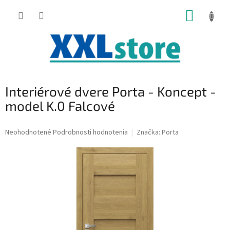
Prejsť
NÁKUP
na
obsah
KOŠÍK
Interiérové dvere Porta - Koncept -
model K.0 Falcové
Priemerné
Neohodnotené
Podrobnosti hodnotenia
Značka:
Porta
hodnotenie
produktu
je
0,0
z
5
hviezdičiek.