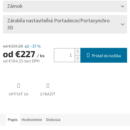
Zámok
Zárubňa nastaviteľná Portadecor/Portasynchro
3D
od €331,20
až –31 %
od
€227
Pridať do košíka
/ ks
od
€184,55
bez DPH
Jednotková
cena:
OPÝTAŤ SA
STRÁŽIŤ
Popis
Hodnotenie
Diskusia