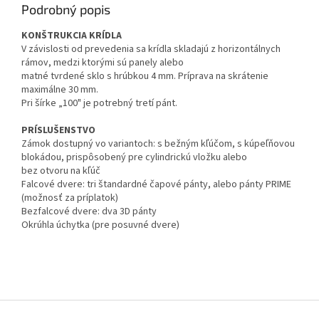
Podrobný popis
KONŠTRUKCIA KRÍDLA
V závislosti od prevedenia sa krídla skladajú z horizontálnych
rámov, medzi ktorými sú panely alebo
matné tvrdené sklo s hrúbkou 4 mm. Príprava na skrátenie
maximálne 30 mm.
Pri šírke „100" je potrebný tretí pánt.
PRÍSLUŠENSTVO
Zámok dostupný vo variantoch: s bežným kľúčom, s kúpeľňovou
blokádou, prispôsobený pre cylindrickú vložku alebo
bez otvoru na kľúč
Falcové dvere: tri štandardné čapové pánty, alebo pánty PRIME
(možnosť za príplatok)
Bezfalcové dvere: dva 3D pánty
Okrúhla úchytka (pre posuvné dvere)
Z