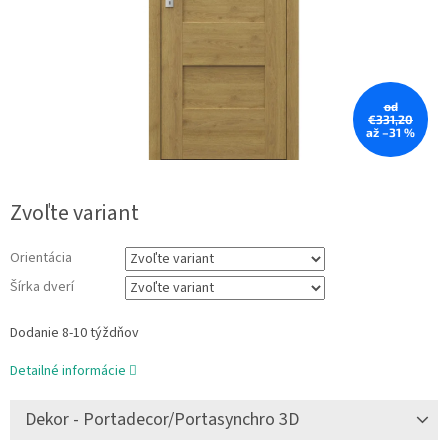
od
€331,20
až –31 %
Zvoľte variant
Orientácia
Šírka dverí
Dodanie 8-10 týždňov
Detailné informácie
Dekor - Portadecor/Portasynchro 3D