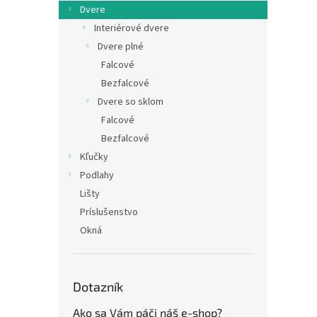
Dvere
Interiérové dvere
Dvere plné
Falcové
Bezfalcové
Dvere so sklom
Falcové
Bezfalcové
Kľučky
Podlahy
Lišty
Príslušenstvo
Okná
Dotazník
Ako sa Vám páči náš e-shop?