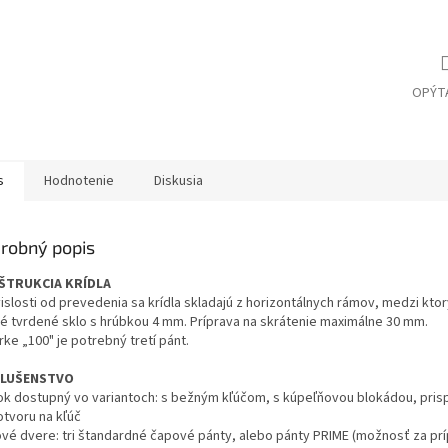
OPÝT
s
Hodnotenie
Diskusia
robný popis
ŠTRUKCIA KRÍDLA
vislosti od prevedenia sa krídla skladajú z horizontálnych rámov, medzi kto
é tvrdené sklo s hrúbkou 4 mm. Príprava na skrátenie maximálne 30 mm.
írke „100" je potrebný tretí pánt.
SLUŠENSTVO
k dostupný vo variantoch: s bežným kľúčom, s kúpeľňovou blokádou, prisp
otvoru na kľúč
ové dvere: tri štandardné čapové pánty, alebo pánty PRIME (možnosť za prí