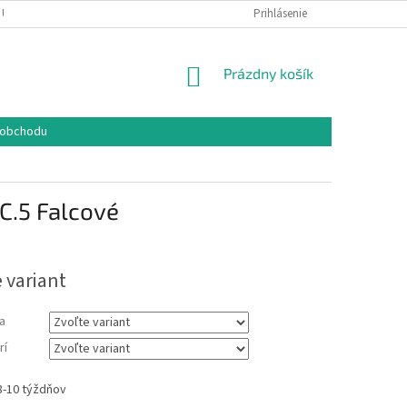
 ÚDAJOV
COOKIES
REKLAMAČNÝ PORIADOK
Prihlásenie
FORMULÁR NA O
NÁKUPNÝ
Prázdny košík
KOŠÍK
 obchodu
 C.5 Falcové
 variant
a
rí
8-10 týždňov