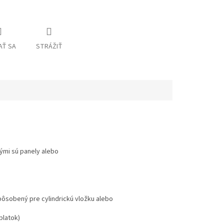
AŤ SA
STRÁŽIŤ
rými sú panely alebo
ôsobený pre cylindrickú vložku alebo
platok)