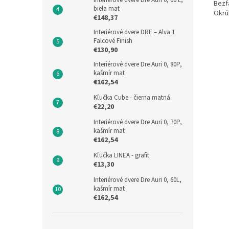
Interiérové dvere Dre Auri 0, 60 L,
Bezf
biela mat
Okrú
€148,37
Interiérové dvere DRE – Alva 1
Falcové Finish
€130,90
Interiérové dvere Dre Auri 0, 80P,
kašmír mat
€162,54
Kľučka Cube - čierna matná
€22,20
Interiérové dvere Dre Auri 0, 70P,
kašmír mat
€162,54
Kľučka LINEA - grafit
€13,30
Interiérové dvere Dre Auri 0, 60L,
kašmír mat
€162,54