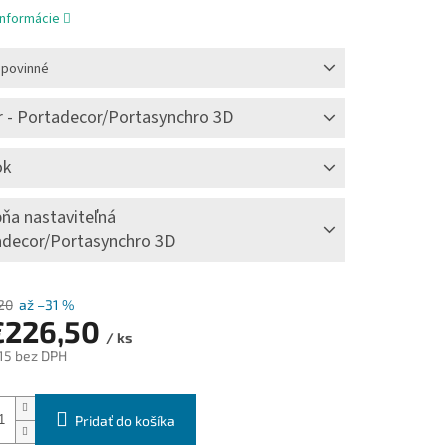
informácie
 povinné
 - Portadecor/Portasynchro 3D
ok
ňa nastaviteľná
adecor/Portasynchro 3D
20
až –31 %
€226,50
/ ks
15
bez DPH
ová
Pridať do košíka