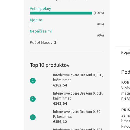
Veľmi pekný
(100%)
Ujde to
(0%)
Nepáči sa mi
(0%)
Počet hlasov:
3
Popi
Top 10 produktov
Pod
Interiérové dvere Dre Auri 0, 80L,
kašmír mat
KON
€162,54
V zá
matn
Interiérové dvere Dre Auri 0, 60P,
kašmír mat
Pri š
€162,54
PRÍ
Interiérové dvere Dre Auri 0, 80
Zámo
P, biela mat
bez 
€156,12
Falc