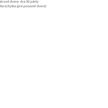
alcové dvere: dva 3D pánty
hla úchytka (pre posuvné dvere)