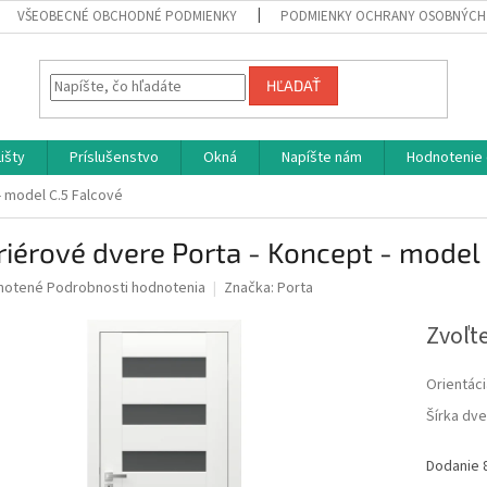
VŠEOBECNÉ OBCHODNÉ PODMIENKY
PODMIENKY OCHRANY OSOBNÝCH
HĽADAŤ
Lišty
Príslušenstvo
Okná
Napíšte nám
Hodnotenie
- model C.5 Falcové
riérové dvere Porta - Koncept - model
né
notené
Podrobnosti hodnotenia
Značka:
Porta
nie
u
Zvoľte
Orientáci
Šírka dve
iek.
Dodanie 