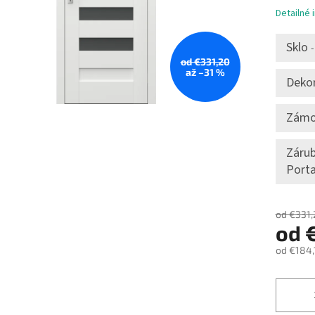
Detailné 
Sklo
-
od €331,20
až –31 %
Dekor
Zám
Zárub
Port
od €331,
od
od
€184,
Jednotk
cena: