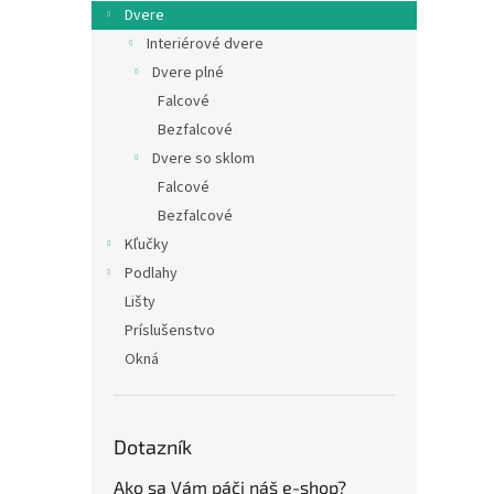
Dvere
Interiérové dvere
Dvere plné
Falcové
Bezfalcové
Dvere so sklom
Falcové
Bezfalcové
Kľučky
Podlahy
Lišty
Príslušenstvo
Okná
Dotazník
Ako sa Vám páči náš e-shop?