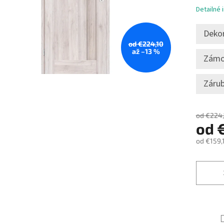
Detailné 
Deko
od €224,10
až –13 %
Zám
Zárub
od €224,
od
od
€159,
Jednotk
cena: