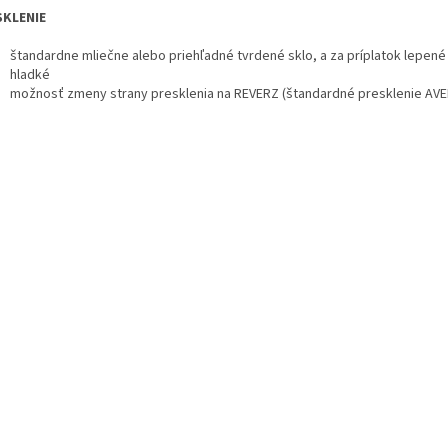
SKLENIE
štandardne mliečne alebo priehľadné tvrdené sklo, a za príplatok lepen
hladké
možnosť zmeny strany presklenia na REVERZ (štandardné presklenie AVE