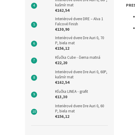
Interiérové dvere Dre Auri 0, 80P,
kašmír mat
PRE
€162,54
Interiérové dvere DRE – Alva 1
Falcové Finish
€130,90
Interiérové dvere Dre Auri 0, 70
P, biela mat
€156,12
Kľučka Cube - čierna matná
€22,20
Interiérové dvere Dre Auri 0, 60P,
kašmír mat
€162,54
Kľučka LINEA - grafit
€13,30
Interiérové dvere Dre Auri 0, 60
P, biela mat
€156,12