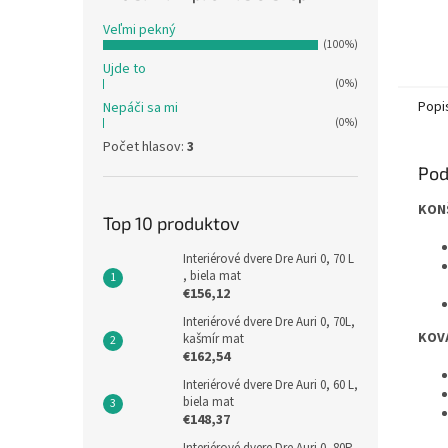
Veľmi pekný
(100%)
Ujde to
(0%)
Popi
Nepáči sa mi
(0%)
Počet hlasov:
3
Pod
KON
Top 10 produktov
Interiérové dvere Dre Auri 0, 70 L
, biela mat
€156,12
Interiérové dvere Dre Auri 0, 70L,
KOV
kašmír mat
€162,54
Interiérové dvere Dre Auri 0, 60 L,
biela mat
€148,37