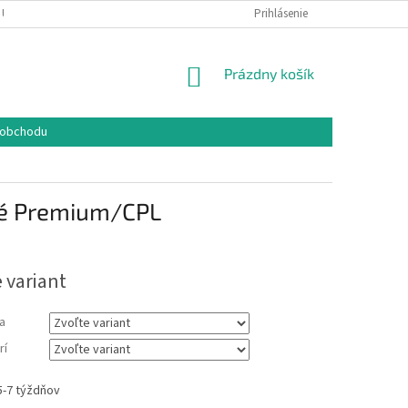
 ÚDAJOV
COOKIES
REKLAMAČNÝ PORIADOK
Prihlásenie
FORMULÁR NA O
NÁKUPNÝ
Prázdny košík
KOŠÍK
 obchodu
ové Premium/CPL
 variant
a
rí
5-7 týždňov