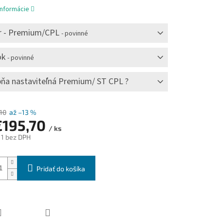
informácie
r - Premium/CPL
- povinné
ok
- povinné
ňa nastaviteľná Premium/ ST CPL ?
10
až –13 %
€195,70
/ ks
11
bez DPH
ová
Pridať do košíka