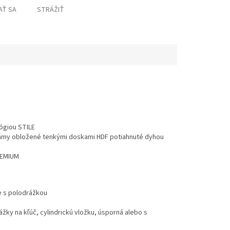
AŤ SA
STRÁŽIŤ
ógiou STILE
rámy obložené tenkými doskami HDF potiahnuté dyhou
REMIUM
le s polodrážkou
žky na kľúč, cylindrickú vložku, úsporná alebo s