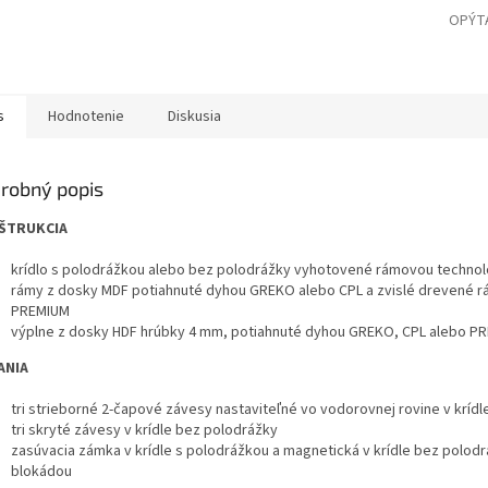
OPÝT
s
Hodnotenie
Diskusia
robný popis
ŠTRUKCIA
krídlo s polodrážkou alebo bez polodrážky vyhotovené rámovou technol
rámy z dosky MDF potiahnuté dyhou GREKO alebo CPL a zvislé drevené 
PREMIUM
výplne z dosky HDF hrúbky 4 mm, potiahnuté dyhou GREKO, CPL alebo P
ANIA
tri strieborné 2-čapové závesy nastaviteľné vo vodorovnej rovine v kríd
tri skryté závesy v krídle bez polodrážky
zasúvacia zámka v krídle s polodrážkou a magnetická v krídle bez polodrá
blokádou