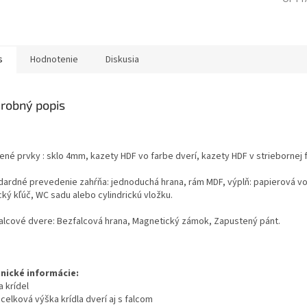
s
Hodnotenie
Diskusia
robný popis
ené prvky : sklo 4mm, kazety HDF vo farbe dverí, kazety HDF v striebornej 
dardné prevedenie zahŕňa: jednoduchá hrana, rám MDF, výplň: papierová vo
ký kľúč, WC sadu alebo cylindrickú vložku.
alcové dvere: Bezfalcová hrana, Magnetický zámok, Zapustený pánt.
nické informácie:
 krídel
celková výška krídla dverí aj s falcom