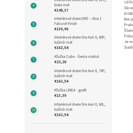
Interiérové dvere Dre Auri 0, 60 L,
1970 
biela mat
Skra
€148,37
Kríd
Interiérové dvere DRE – Alva 1
Nie 
Falcové Finish
Prah
€130,90
Štan
Poki
Interiérové dvere Dre Auri 0, 80P,
Je m
kašmír mat
žiad
€162,54
Kľučka Cube - čierna matná
€22,20
Interiérové dvere Dre Auri 0, 70P,
kašmír mat
€162,54
Kľučka LINEA - grafit
€13,30
Interiérové dvere Dre Auri 0, 60L,
kašmír mat
€162,54