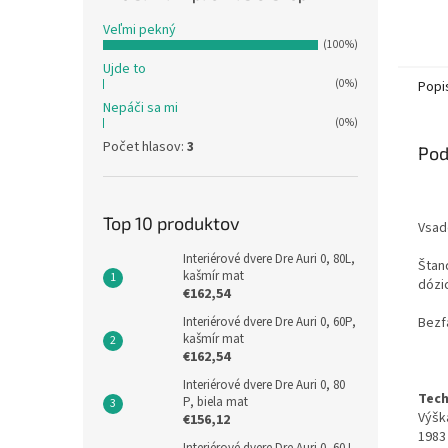
Veľmi pekný
(100%)
Ujde to
(0%)
Popi
Nepáči sa mi
(0%)
Počet hlasov:
3
Pod
Top 10 produktov
Vsad
Interiérové dvere Dre Auri 0, 80L,
Štan
kašmír mat
dózic
€162,54
Interiérové dvere Dre Auri 0, 60P,
Bezf
kašmír mat
€162,54
Interiérové dvere Dre Auri 0, 80
Tech
P, biela mat
Výška
€156,12
1983 