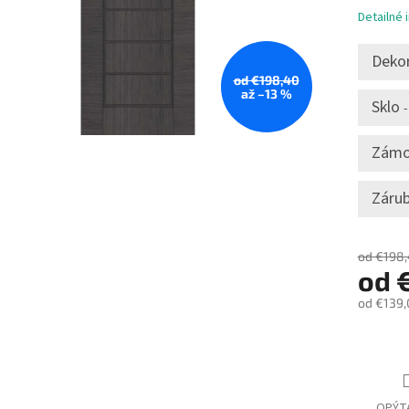
Detailné 
Dekor
od €198,40
až –13 %
Sklo
-
Zám
Zárub
od €198
od
od
€139,
Jednotk
cena:
OPÝT