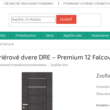
VŠEOBECNÉ OBCHODNÉ PODMIENKY
PODMIENKY OCHRANY OSOBNÝCH
HĽADAŤ
Lišty
Príslušenstvo
Okná
Napíšte nám
Hodnotenie
2 Falcové
riérové dvere DRE – Premium 12 Falco
né
notené
Podrobnosti hodnotenia
Značka:
Dre
nie
u
Zvoľte
Orientáci
Šírka dve
iek.
Dodanie 