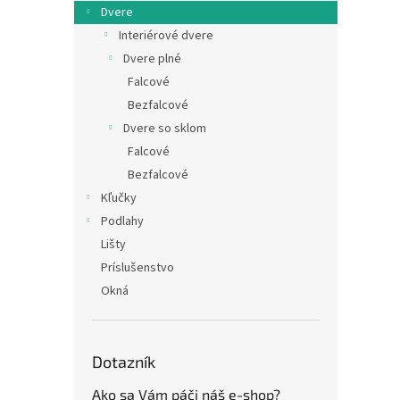
Dvere
Interiérové dvere
Dvere plné
Falcové
Bezfalcové
Dvere so sklom
Falcové
Bezfalcové
Kľučky
Podlahy
Lišty
Príslušenstvo
Okná
Dotazník
Ako sa Vám páči náš e-shop?