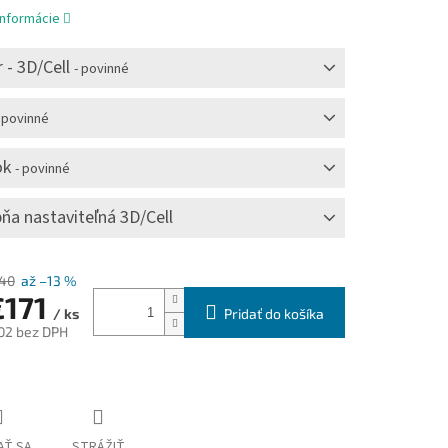
informácie
 - 3D/Cell
- povinné
 povinné
ok
- povinné
ňa nastaviteľná 3D/Cell
,40
až –13 %
€171
Pridať do košíka
/ ks
02
bez DPH
ová
AŤ SA
STRÁŽIŤ