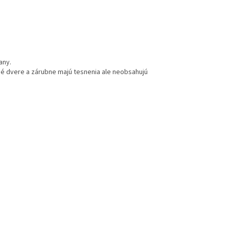
any.
né dvere a zárubne majú tesnenia ale neobsahujú