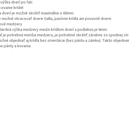
výška dverí po falc
covanie krídel
la dverí je možné skrátiť maximálne o 60mm.
je možné skracovať dvere Galla, pasívne krídla ani posuvné dvere.
ové medzery
dardná výška medzery medzi krídlom dverí a podlahou je 6mm.
aľ je potrebná menšia medzera, je potrebné skrátiť zárubne zo spodnej str
ožné objednať aj krídla bez orientácie (bez pántu a zámku). Takto objedna
ne pánty a kovania.