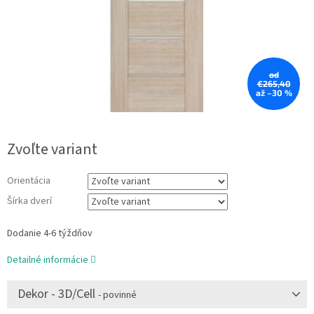
od
€265,40
až –30 %
Zvoľte variant
Orientácia
Šírka dverí
Dodanie 4-6 týždňov
Detailné informácie
Dekor - 3D/Cell
- povinné