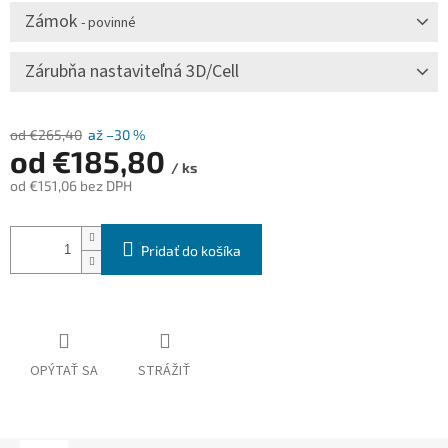
Zámok
- povinné
Zárubňa nastaviteľná 3D/Cell
od €265,40
až –30 %
od
€185,80
/ ks
od
€151,06
bez DPH
Jednotková
cena:
Pridať do košíka
OPÝTAŤ SA
STRÁŽIŤ