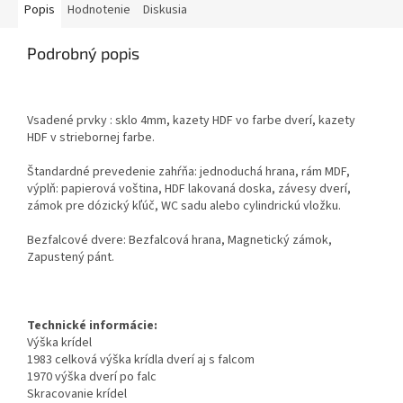
Popis
Hodnotenie
Diskusia
Podrobný popis
Vsadené prvky : sklo 4mm, kazety HDF vo farbe dverí, kazety
HDF v striebornej farbe.
Štandardné prevedenie zahŕňa: jednoduchá hrana, rám MDF,
výplň: papierová voština, HDF lakovaná doska, závesy dverí,
zámok pre dózický kľúč, WC sadu alebo cylindrickú vložku.
Bezfalcové dvere: Bezfalcová hrana, Magnetický zámok,
Zapustený pánt.
Technické informácie:
Výška krídel
1983 celková výška krídla dverí aj s falcom
1970 výška dverí po falc
Skracovanie krídel