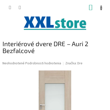
Prejsť
NÁKUP
na
obsah
KOŠÍK
Interiérové dvere DRE – Auri 2
Bezfalcové
Priemerné
Neohodnotené
Podrobnosti hodnotenia
Značka:
Dre
hodnotenie
produktu
je
0,0
z
5
hviezdičiek.