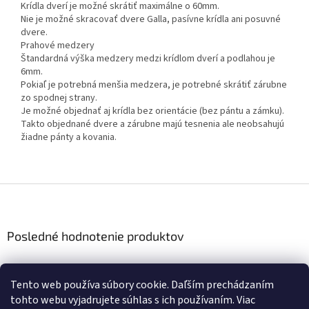
Krídla dverí je možné skrátiť maximálne o 60mm.
Nie je možné skracovať dvere Galla, pasívne krídla ani posuvné
dvere.
Prahové medzery
Štandardná výška medzery medzi krídlom dverí a podlahou je
6mm.
Pokiaľ je potrebná menšia medzera, je potrebné skrátiť zárubne
zo spodnej strany.
Je možné objednať aj krídla bez orientácie (bez pántu a zámku).
Takto objednané dvere a zárubne majú tesnenia ale neobsahujú
žiadne pánty a kovania.
Z
á
p
ä
Posledné hodnotenie produktov
t
i
Interiérové dvere DRE – Standard 20 Falcové
e
|
Tento web používa súbory cookie. Daľším prechádzaním
Hodnotenie produktu je 5 z 5 hviezdičiek.
tohto webu vyjadrujete súhlas s ich používaním. Viac