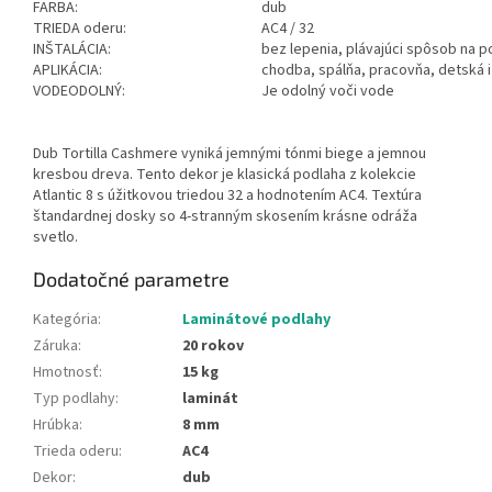
FARBA:
dub
TRIEDA oderu:
AC4 / 32
INŠTALÁCIA:
bez lepenia, plávajúci spôsob na 
APLIKÁCIA:
chodba, spálňa, pracovňa, detská 
VODEODOLNÝ:
Je odolný voči vode
Dub Tortilla Cashmere vyniká jemnými tónmi biege a jemnou
kresbou dreva. Tento dekor je klasická podlaha z kolekcie
Atlantic 8 s úžitkovou triedou 32 a hodnotením AC4. Textúra
štandardnej dosky so 4-stranným skosením krásne odráža
svetlo.
Dodatočné parametre
Kategória
:
Laminátové podlahy
Záruka
:
20 rokov
Hmotnosť
:
15 kg
Typ podlahy
:
laminát
Hrúbka
:
8 mm
Trieda oderu
:
AC4
Dekor
:
dub