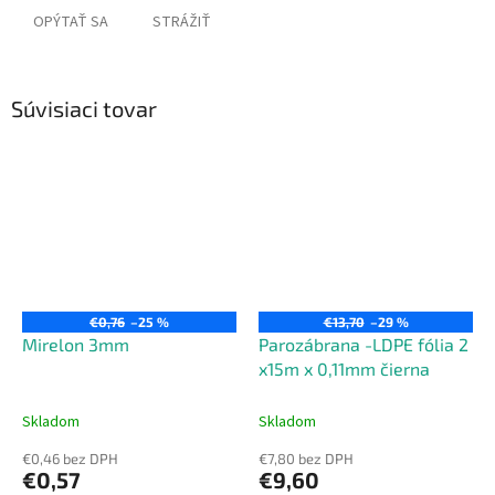
OPÝTAŤ SA
STRÁŽIŤ
Súvisiaci tovar
€0,76
–25 %
€13,70
–29 %
Mirelon 3mm
Parozábrana -LDPE fólia 2
x15m x 0,11mm čierna
Skladom
Skladom
€0,46 bez DPH
€7,80 bez DPH
€0,57
€9,60