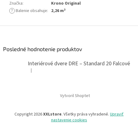
Značka
:
Krono Original
?
Balenie obsahuje
:
2,26 m²
Z
á
p
ä
Posledné hodnotenie produktov
t
i
Interiérové dvere DRE – Standard 20 Falcové
e
|
Hodnotenie produktu je 5 z 5 hviezdičiek.
Vytvoril Shoptet
Copyright 2026
XXLstore
. Všetky práva vyhradené.
Upraviť
nastavenie cookies