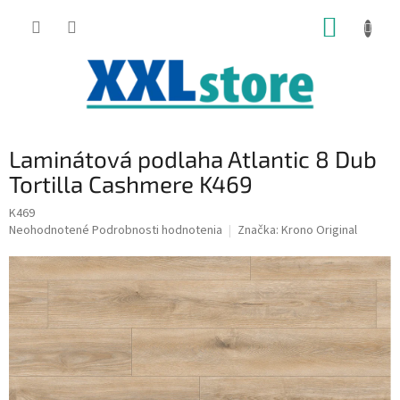
Prejsť
NÁKUP
na
obsah
KOŠÍK
Laminátová podlaha Atlantic 8 Dub
Tortilla Cashmere K469
K469
Priemerné
Neohodnotené
Podrobnosti hodnotenia
Značka:
Krono Original
hodnotenie
produktu
je
0,0
z
5
hviezdičiek.