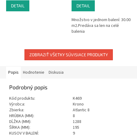
DETAIL
DETAIL
Množstvo v jednom balení: 30.00
m2.Predáva sa len na celé
balenia
ZOBRAZIŤ VŠETKY SÚVISIACE PRODUKTY
Popis
Hodnotenie
Diskusia
Podrobný popis
Kód produktu:
K469
Výrobca:
Krono
Zbierka:
Atlantic 8
HRÚBKA (MM):
8
DĹŽKA (MM):
1288
ŠÍRKA (MM):
195
KUSOV V BALENÍ:
9