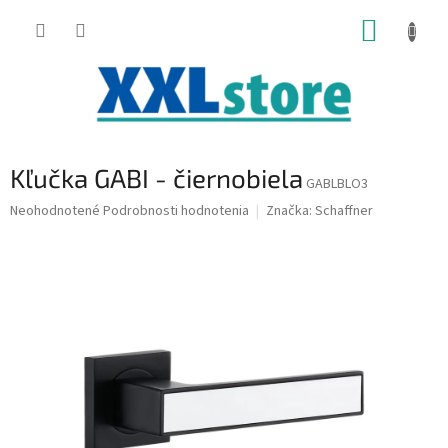
Prejsť
NÁKUP
na
obsah
KOŠÍK
Kľučka GABI - čiernobiela
GABLBLO3
Priemerné
Neohodnotené
Podrobnosti hodnotenia
Značka:
Schaffner
hodnotenie
produktu
je
0,0
z
5
hviezdičiek.