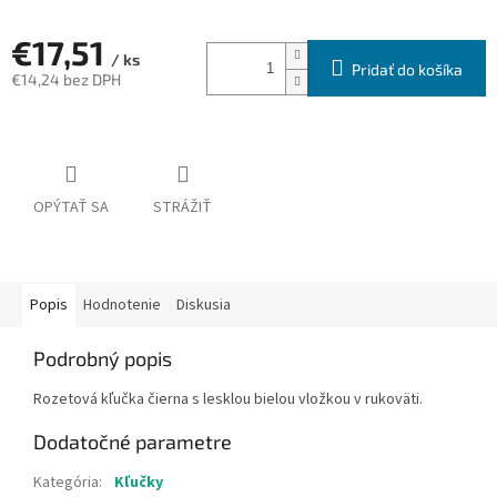
€17,51
/ ks
Pridať do košíka
€14,24
bez DPH
Jednotková
cena:
OPÝTAŤ SA
STRÁŽIŤ
Popis
Hodnotenie
Diskusia
Podrobný popis
Rozetová kľučka čierna s lesklou bielou vložkou v rukoväti.
Dodatočné parametre
Kategória
:
Kľučky