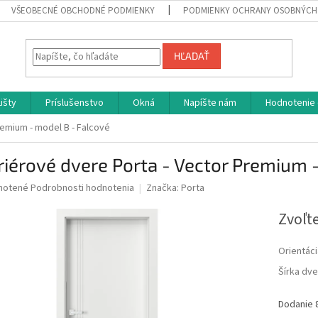
VŠEOBECNÉ OBCHODNÉ PODMIENKY
PODMIENKY OCHRANY OSOBNÝCH
HĽADAŤ
Lišty
Príslušenstvo
Okná
Napíšte nám
Hodnotenie
remium - model B - Falcové
riérové dvere Porta - Vector Premium 
né
notené
Podrobnosti hodnotenia
Značka:
Porta
nie
u
Zvoľte
Orientáci
Šírka dve
iek.
Dodanie 