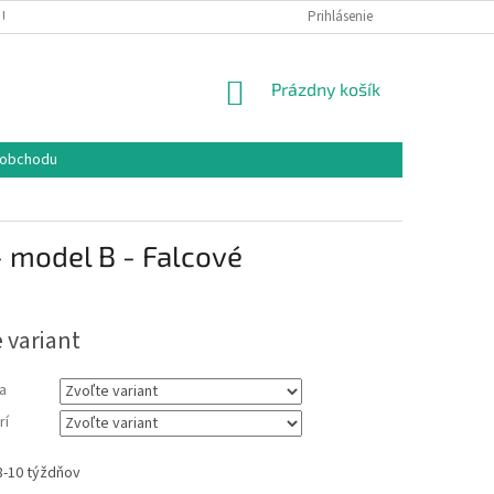
 ÚDAJOV
COOKIES
REKLAMAČNÝ PORIADOK
Prihlásenie
FORMULÁR NA O
NÁKUPNÝ
Prázdny košík
KOŠÍK
 obchodu
- model B - Falcové
 variant
a
rí
8-10 týždňov