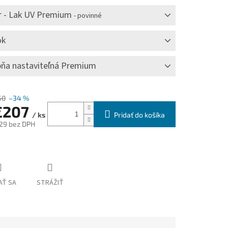
r - Lak UV Premium
- povinné
ok
ňa nastaviteľná Premium
50
–34 %
€207
Pridať do košíka
/ ks
29
bez DPH
ová
AŤ SA
STRÁŽIŤ