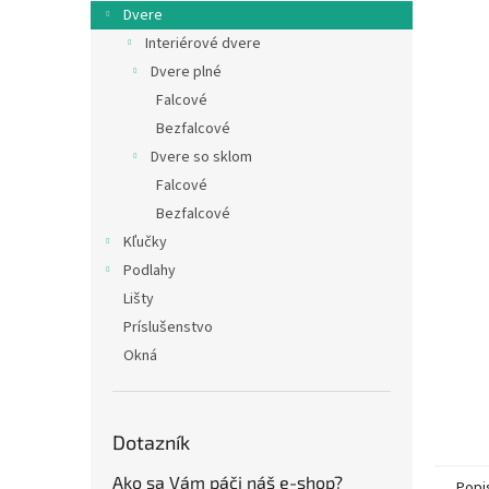
Dvere
Interiérové dvere
Dvere plné
Falcové
Bezfalcové
Dvere so sklom
Falcové
Bezfalcové
Kľučky
Podlahy
Lišty
Príslušenstvo
Okná
Dotazník
Ako sa Vám páči náš e-shop?
Popi