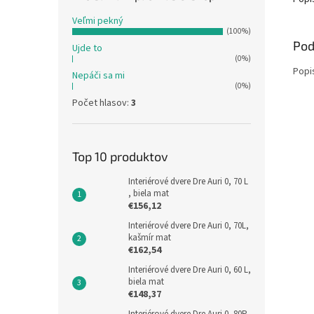
Veľmi pekný
(100%)
Pod
Ujde to
(0%)
Popi
Nepáči sa mi
(0%)
Počet hlasov:
3
Top 10 produktov
Interiérové dvere Dre Auri 0, 70 L
, biela mat
€156,12
Interiérové dvere Dre Auri 0, 70L,
kašmír mat
€162,54
Interiérové dvere Dre Auri 0, 60 L,
biela mat
€148,37