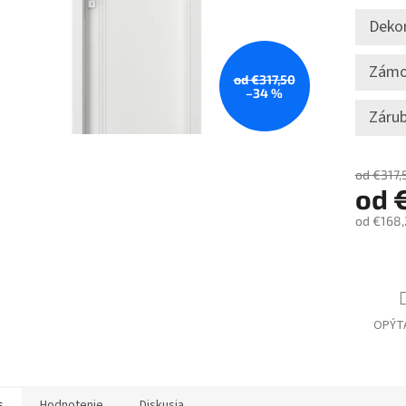
Deko
Zám
od €317,50
–34 %
Zárub
od €317,
od
od
€168,
Jednotk
cena:
OPÝT
s
Hodnotenie
Diskusia