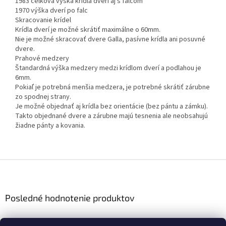
1983 celková výška krídla dverí aj s falcom
1970 výška dverí po falc
Skracovanie krídel
Krídla dverí je možné skrátiť maximálne o 60mm.
Nie je možné skracovať dvere Galla, pasívne krídla ani posuvné
dvere.
Prahové medzery
Štandardná výška medzery medzi krídlom dverí a podlahou je
6mm.
Pokiaľ je potrebná menšia medzera, je potrebné skrátiť zárubne
zo spodnej strany.
Je možné objednať aj krídla bez orientácie (bez pántu a zámku).
Takto objednané dvere a zárubne majú tesnenia ale neobsahujú
žiadne pánty a kovania.
Z
á
p
ä
Posledné hodnotenie produktov
t
i
Interiérové dvere DRE – Standard 20 Falcové