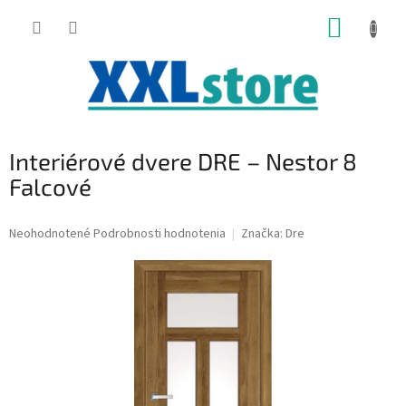
Prejsť
NÁKUP
na
obsah
KOŠÍK
Interiérové dvere DRE – Nestor 8
Falcové
Priemerné
Neohodnotené
Podrobnosti hodnotenia
Značka:
Dre
hodnotenie
produktu
je
0,0
z
5
hviezdičiek.