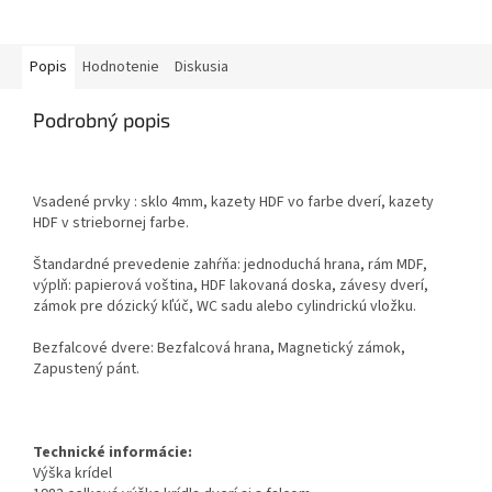
Popis
Hodnotenie
Diskusia
Podrobný popis
Vsadené prvky : sklo 4mm, kazety HDF vo farbe dverí, kazety
HDF v striebornej farbe.
Štandardné prevedenie zahŕňa: jednoduchá hrana, rám MDF,
výplň: papierová voština, HDF lakovaná doska, závesy dverí,
zámok pre dózický kľúč, WC sadu alebo cylindrickú vložku.
Bezfalcové dvere: Bezfalcová hrana, Magnetický zámok,
Zapustený pánt.
Technické informácie:
Výška krídel