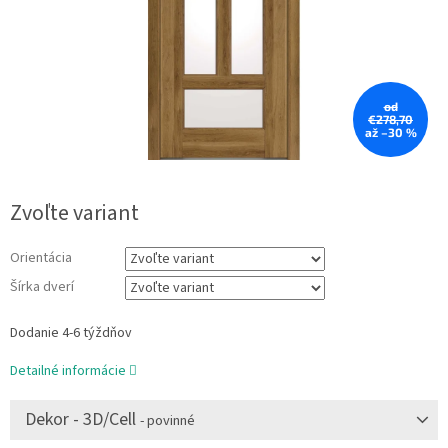
od
€278,70
až –30 %
Zvoľte variant
Orientácia
Šírka dverí
Dodanie 4-6 týždňov
Detailné informácie
Dekor - 3D/Cell
- povinné