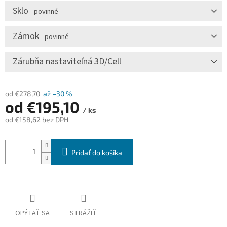
Sklo
- povinné
Zámok
- povinné
Zárubňa nastaviteľná 3D/Cell
od €278,70
až –30 %
od
€195,10
/ ks
od
€158,62
bez DPH
Jednotková
cena:
Pridať do košíka
OPÝTAŤ SA
STRÁŽIŤ