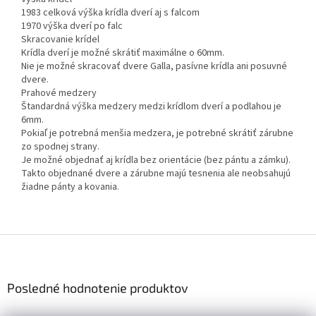
1983 celková výška krídla dverí aj s falcom
1970 výška dverí po falc
Skracovanie krídel
Krídla dverí je možné skrátiť maximálne o 60mm.
Nie je možné skracovať dvere Galla, pasívne krídla ani posuvné
dvere.
Prahové medzery
Štandardná výška medzery medzi krídlom dverí a podlahou je
6mm.
Pokiaľ je potrebná menšia medzera, je potrebné skrátiť zárubne
zo spodnej strany.
Je možné objednať aj krídla bez orientácie (bez pántu a zámku).
Takto objednané dvere a zárubne majú tesnenia ale neobsahujú
žiadne pánty a kovania.
Z
á
p
ä
Posledné hodnotenie produktov
t