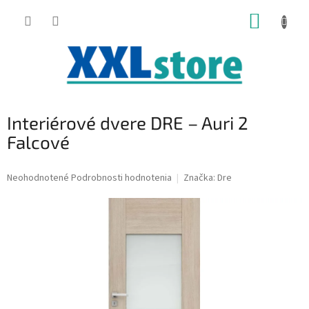
Prejsť
NÁKUP
na
obsah
KOŠÍK
Interiérové dvere DRE – Auri 2
Falcové
Priemerné
Neohodnotené
Podrobnosti hodnotenia
Značka:
Dre
hodnotenie
produktu
je
0,0
z
5
hviezdičiek.