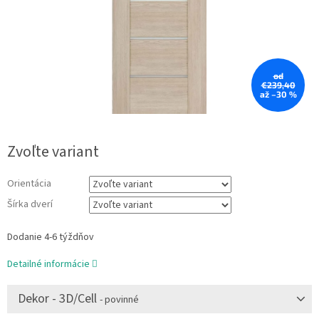
od
€239,40
až –30 %
Zvoľte variant
Orientácia
Šírka dverí
Dodanie 4-6 týždňov
Detailné informácie
Dekor - 3D/Cell
- povinné