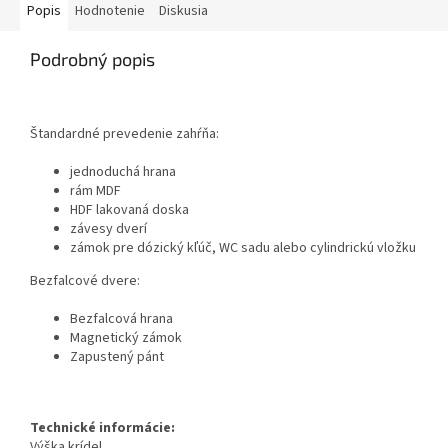
Popis
Hodnotenie
Diskusia
Podrobný popis
Štandardné prevedenie zahŕňa:
jednoduchá hrana
rám
MDF
HDF
lakovaná doska
závesy
dverí
zámok
pre
dózický
kľúč
, WC
sadu alebo
cylindrickú vložku
Bezfalcové dvere:
Bezfalcová hrana
Magnetický zámok
Zapustený pánt
Technické informácie:
Výška krídel