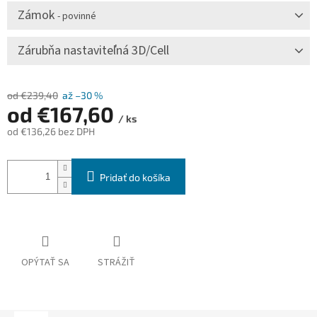
Zámok
- povinné
Zárubňa nastaviteľná 3D/Cell
od €239,40
až –30 %
od
€167,60
/ ks
od
€136,26
bez DPH
Jednotková
cena:
Pridať do košíka
OPÝTAŤ SA
STRÁŽIŤ