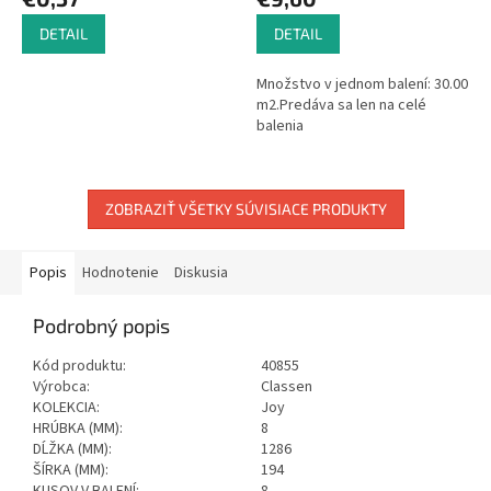
DETAIL
DETAIL
Množstvo v jednom balení: 30.00
m2.Predáva sa len na celé
balenia
ZOBRAZIŤ VŠETKY SÚVISIACE PRODUKTY
Popis
Hodnotenie
Diskusia
Podrobný popis
Kód produktu:
40855
Výrobca:
Classen
KOLEKCIA:
Joy
HRÚBKA (MM):
8
DĹŽKA (MM):
1286
ŠÍRKA (MM):
194
KUSOV V BALENÍ:
8