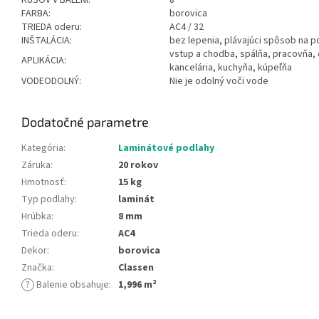
FARBA:
borovica
TRIEDA oderu:
AC4 / 32
INŠTALÁCIA:
bez lepenia, plávajúci spôsob na 
vstup a chodba, spálňa, pracovňa,
APLIKÁCIA:
kancelária, kuchyňa, kúpeľňa
VODEODOLNÝ:
Nie je odolný voči vode
Dodatočné parametre
Kategória
:
Laminátové podlahy
Záruka
:
20 rokov
Hmotnosť
:
15 kg
Typ podlahy
:
laminát
Hrúbka
:
8 mm
Trieda oderu
:
AC4
Dekor
:
borovica
Značka
:
Classen
?
Balenie obsahuje
:
1,996 m²