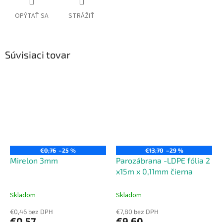
OPÝTAŤ SA
STRÁŽIŤ
Súvisiaci tovar
€0,76
–25 %
€13,70
–29 %
Mirelon 3mm
Parozábrana -LDPE fólia 2
x15m x 0,11mm čierna
Skladom
Skladom
€0,46 bez DPH
€7,80 bez DPH
€0,57
€9,60