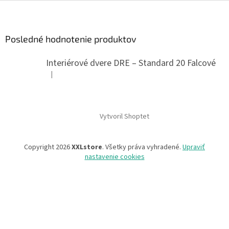
Z
á
p
ä
Posledné hodnotenie produktov
t
i
Interiérové dvere DRE – Standard 20 Falcové
e
|
Hodnotenie produktu je 5 z 5 hviezdičiek.
Vytvoril Shoptet
Copyright 2026
XXLstore
. Všetky práva vyhradené.
Upraviť
nastavenie cookies