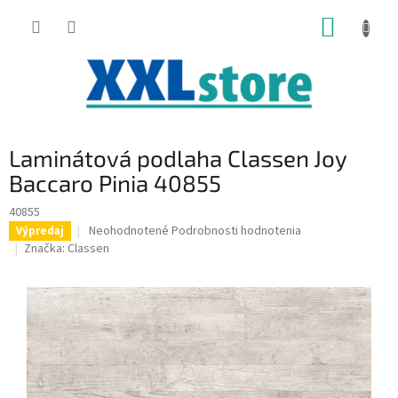
Prejsť
NÁKUP
na
obsah
KOŠÍK
Laminátová podlaha Classen Joy
Baccaro Pinia 40855
40855
Priemerné
Neohodnotené
Podrobnosti hodnotenia
Výpredaj
hodnotenie
Značka:
Classen
produktu
je
0,0
z
5
hviezdičiek.